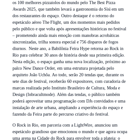
os 100 melhores pizzaiolos do mundo pelo The Best Pizza
Awards 2025, que também levará a gastronomia do Sìsì em um
dos restaurantes do espaço. Outro destaque é o retorno do
espetáculo aéreo The Flight, um dos momentos mais pedidos
pelo público e que volta após apresentações históricas no festival
– prometendo ainda mais emoção com manobras acrobáticas
sincronizadas, trilha sonora especial e 756 disparos de fogos
diurnos. Neste ano, a Babilônia Feira Hype retorna ao Rock in
Rio para celebrar 30 anos de história desde sua primeira edição.
Nesta edição, o espaço ganha uma nova localização, próximo ao
palco New Dance Order, em uma estrutura projetada pelo
arquiteto João Uchôa. Ao todo, serão 20 tendas que, durante os
sete dias de festival, receberão 60 expositores, com curadoria de
marcas realizada pelo Instituto Brasileiro de Cultura, Moda e
Design (Inbracultmode). Além das tendas, o público também
poderá aproveitar uma programação com DJs convidados e uma
instalação de arte urbana, ampliando a experiência do espaço e
fazendo da Feira parte do percurso criativo do festival.
O Rock in Rio, em parceria com a LightWire, anunciou um
espetáculo grandioso que emocionou o mundo e que agora ocupa
uma arena na Cidade do Rock para envolver toda a plateia: o