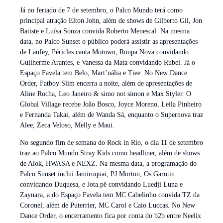
Já no feriado de 7 de setembro, o Palco Mundo terá como
principal atração Elton John, além de shows de Gilberto Gil, Jon
Batiste e Luísa Sonza convida Roberto Menescal. Na mesma
data, no Palco Sunset o público poderá assistir as apresentações
de Laufey, Péricles canta Motown, Roupa Nova convidando
Guilherme Arantes, e Vanessa da Mata convidando Rubel. Já o
Espaço Favela tem Belo, Mart’nália e Tiee. No New Dance
Order, Fatboy Slim encerra a noite, além de apresentações de
Aline Rocha, Leo Janeiro & simo not simon e Max Styler. O
Global Village recebe João Bosco, Joyce Moreno, Leila Pinheiro
e Fernanda Takai, além de Wanda Sá, enquanto o Supernova traz
Alee, Zeca Veloso, Melly e Maui.
No segundo fim de semana do Rock in Rio, o dia 11 de setembro
traz ao Palco Mundo Stray Kids como headliner, além de shows
de Alok, HWASA e NEXZ. Na mesma data, a programação do
Palco Sunset inclui Jamiroquai, PJ Morton, Os Garotin
convidando Duquesa, e Jota.pê convidando Luedji Luna e
Zaynara, a do Espaço Favela tem MC Cabelinho convida TZ da
Coronel, além de Puterrier, MC Carol e Caio Luccas. No New
Dance Order, o encerramento fica por conta do b2b entre Neelix