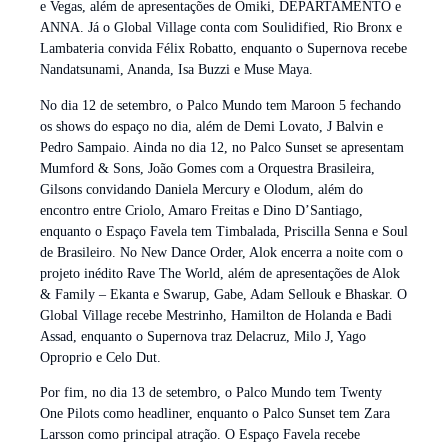
e Vegas, além de apresentações de Omiki, DEPARTAMENTO e
ANNA. Já o Global Village conta com Soulidified, Rio Bronx e
Lambateria convida Félix Robatto, enquanto o Supernova recebe
Nandatsunami, Ananda, Isa Buzzi e Muse Maya.
No dia 12 de setembro, o Palco Mundo tem Maroon 5 fechando
os shows do espaço no dia, além de Demi Lovato, J Balvin e
Pedro Sampaio. Ainda no dia 12, no Palco Sunset se apresentam
Mumford & Sons, João Gomes com a Orquestra Brasileira,
Gilsons convidando Daniela Mercury e Olodum, além do
encontro entre Criolo, Amaro Freitas e Dino D’Santiago,
enquanto o Espaço Favela tem Timbalada, Priscilla Senna e Soul
de Brasileiro. No New Dance Order, Alok encerra a noite com o
projeto inédito Rave The World, além de apresentações de Alok
& Family – Ekanta e Swarup, Gabe, Adam Sellouk e Bhaskar. O
Global Village recebe Mestrinho, Hamilton de Holanda e Badi
Assad, enquanto o Supernova traz Delacruz, Milo J, Yago
Oproprio e Celo Dut.
Por fim, no dia 13 de setembro, o Palco Mundo tem Twenty
One Pilots como headliner, enquanto o Palco Sunset tem Zara
Larsson como principal atração. O Espaço Favela recebe