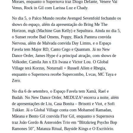
Moraes, enquanto o Supernova traz Diogo Defante, Venere Vai
Venus, Rock in Gil com Larissa Luz e Chady.
No dia 5, o Palco Mundo recebe Avenged Sevenfold fechando os
shows do espaço, além da apresentação do Bring Me The
Horizon, mgk (Machine Gun Kelly) e Sepultura. Ainda no dia 5,
o Sunset recebe Bad Omens, Poppy, Black Pantera convida
Nervosa, além de Malvada convida Day Limns, e o Espaço
Favela tem Major RD, Canto Cego e Quantum. Já no New
Dance Order, James Hype é a principal atração, com shows de
Volkoder, Camila Jun x Eli Iwasa e Victor Lou. O Global
Village terá Korzus, Noturnall + Russell Allen e Rhegia,
enquanto o Supernova recebe Supercombo, Lvcas, MC Taya e
Zero.
No dia 6 de setembro, o Espaço Favela tem Xamã, Rael e
Budah. No New Dance Order, MEDUZA³ encerra a noite, além
de apresentações de Liu, Casa Bonita – Brisotti e Viot, e Sofi
Tukker. Já o Global Village conta com Mohamed Ramadan,
Mãeana e Bento Gil convida Flor Gil, enquanto o Supernova
traz João Gordo & Asteroides Trio em “Blitzkrieg Psycho Bop
Ramones 50”, Matanza Ritual, Bayside Kings e O Escritório.