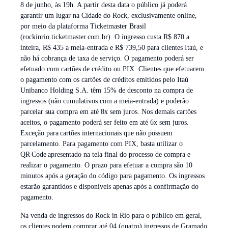
8 de junho, às 19h. A partir desta data o público já poderá
garantir um lugar na Cidade do Rock, exclusivamente online,
por meio da plataforma Ticketmaster Brasil
(rockinrio.ticketmaster.com.br). O ingresso custa R$ 870 a
inteira, R$ 435 a meia-entrada e R$ 739,50 para clientes Itaú, e
não há cobrança de taxa de serviço. O pagamento poderá ser
efetuado com cartões de crédito ou PIX. Clientes que efetuarem
o pagamento com os cartões de créditos emitidos pelo Itaú
Unibanco Holding S.A. têm 15% de desconto na compra de
ingressos (não cumulativos com a meia-entrada) e poderão
parcelar sua compra em até 8x sem juros. Nos demais cartões
aceitos, o pagamento poderá ser feito em até 6x sem juros.
Exceção para cartões internacionais que não possuem
parcelamento. Para pagamento com PIX, basta utilizar o
QR Code apresentado na tela final do processo de compra e
realizar o pagamento. O prazo para efetuar a compra são 10
minutos após a geração do código para pagamento. Os ingressos
estarão garantidos e disponíveis apenas após a confirmação do
pagamento.
Na venda de ingressos do Rock in Rio para o público em geral,
os clientes podem comprar até 04 (quatro) ingressos de Gramado