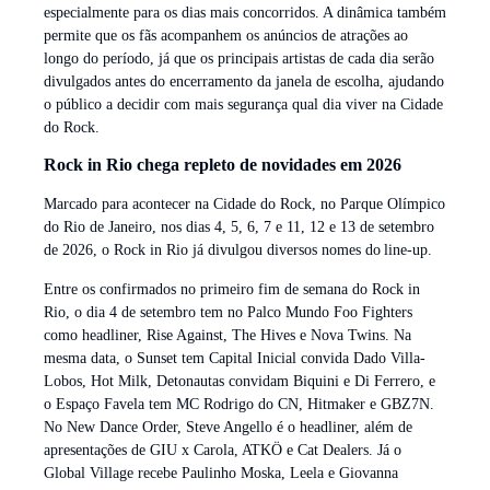
especialmente para os dias mais concorridos. A dinâmica também
permite que os fãs acompanhem os anúncios de atrações ao
longo do período, já que os principais artistas de cada dia serão
divulgados antes do encerramento da janela de escolha, ajudando
o público a decidir com mais segurança qual dia viver na Cidade
do Rock.
Rock in Rio chega repleto de novidades em 2026
Marcado para acontecer na Cidade do Rock, no Parque Olímpico
do Rio de Janeiro, nos dias 4, 5, 6, 7 e 11, 12 e 13 de setembro
de 2026, o Rock in Rio já divulgou diversos nomes do line-up.
Entre os confirmados no primeiro fim de semana do Rock in
Rio, o dia 4 de setembro tem no Palco Mundo Foo Fighters
como headliner, Rise Against, The Hives e Nova Twins. Na
mesma data, o Sunset tem Capital Inicial convida Dado Villa-
Lobos, Hot Milk, Detonautas convidam Biquini e Di Ferrero, e
o Espaço Favela tem MC Rodrigo do CN, Hitmaker e GBZ7N.
No New Dance Order, Steve Angello é o headliner, além de
apresentações de GIU x Carola, ATKÖ e Cat Dealers. Já o
Global Village recebe Paulinho Moska, Leela e Giovanna