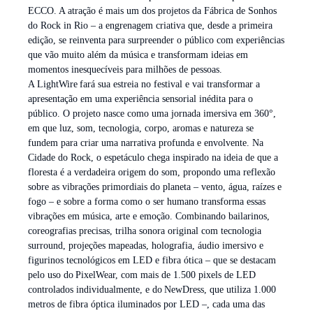
ECCO. A atração é mais um dos projetos da Fábrica de Sonhos
do Rock in Rio – a engrenagem criativa que, desde a primeira
edição, se reinventa para surpreender o público com experiências
que vão muito além da música e transformam ideias em
momentos inesquecíveis para milhões de pessoas.
A LightWire fará sua estreia no festival e vai transformar a
apresentação em uma experiência sensorial inédita para o
público. O projeto nasce como uma jornada imersiva em 360°,
em que luz, som, tecnologia, corpo, aromas e natureza se
fundem para criar uma narrativa profunda e envolvente. Na
Cidade do Rock, o espetáculo chega inspirado na ideia de que a
floresta é a verdadeira origem do som, propondo uma reflexão
sobre as vibrações primordiais do planeta – vento, água, raízes e
fogo – e sobre a forma como o ser humano transforma essas
vibrações em música, arte e emoção. Combinando bailarinos,
coreografias precisas, trilha sonora original com tecnologia
surround, projeções mapeadas, holografia, áudio imersivo e
figurinos tecnológicos em LED e fibra ótica – que se destacam
pelo uso do PixelWear, com mais de 1.500 pixels de LED
controlados individualmente, e do NewDress, que utiliza 1.000
metros de fibra óptica iluminados por LED –, cada uma das