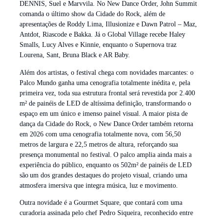
DENNIS, Suel e Marvvila. No New Dance Order, John Summit
comanda o último show da Cidade do Rock, além de
apresentações de Roddy Lima, Illusionize e Dawn Patrol – Maz,
Antdot, Riascode e Bakka. Já o Global Village recebe Haley
Smalls, Lucy Alves e Kinnie, enquanto o Supernova traz
Lourena, Sant, Bruna Black e AR Baby.
Além dos artistas, o festival chega com novidades marcantes: o
Palco Mundo ganha uma cenografia totalmente inédita e, pela
primeira vez, toda sua estrutura frontal será revestida por 2.400
m² de painéis de LED de altíssima definição, transformando o
espaço em um único e imenso painel visual. A maior pista de
dança da Cidade do Rock, o New Dance Order também retorna
em 2026 com uma cenografia totalmente nova, com 56,50
metros de largura e 22,5 metros de altura, reforçando sua
presença monumental no festival. O palco amplia ainda mais a
experiência do público, enquanto os 502m² de painéis de LED
são um dos grandes destaques do projeto visual, criando uma
atmosfera imersiva que integra música, luz e movimento.
Outra novidade é a Gourmet Square, que contará com uma
curadoria assinada pelo chef Pedro Siqueira, reconhecido entre