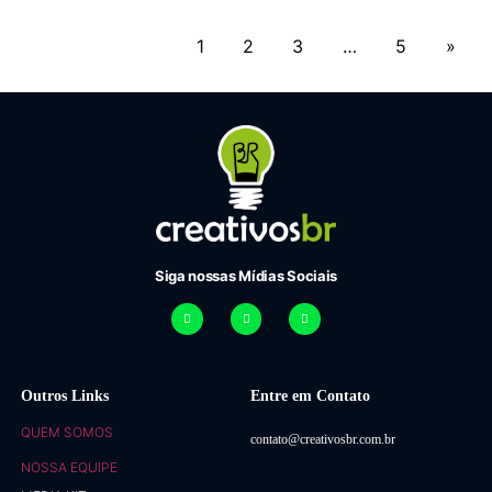
1
2
3
…
5
»
Siga nossas Mídias Sociais
Outros Links
Entre em Contato
QUEM SOMOS
contato@creativosbr.com.br
NOSSA EQUIPE