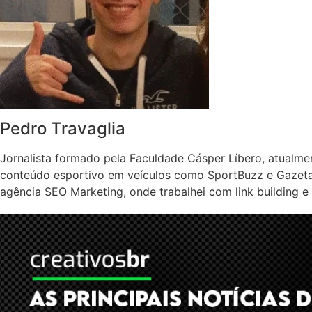
Pedro Travaglia
Jornalista formado pela Faculdade Cásper Líbero, atualme
conteúdo esportivo em veículos como SportBuzz e Gazeta 
agência SEO Marketing, onde trabalhei com link building e