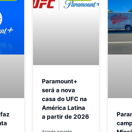
Paramount+
será a nova
casa do UFC na
América Latina
faz
Para
a partir de 2026
nta
camp
Miss
Acordo garante