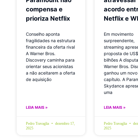
compensa e
acordo ent
prioriza Netflix
Netflix e 
Conselho aponta
Em movimento
fragilidades na estrutura
surpreendente,
financeira da oferta rival
streaming apres
A Warner Bros.
proposta de US$
Discovery caminha para
bilhões A disput
orientar seus acionistas
Warner Bros. Dis
a não aceitarem a oferta
ganhou um novo
de aquisição
capítulo. A Para
Skydance apres
uma
LEIA MAIS »
LEIA MAIS »
Pedro Travaglia
dezembro 17,
Pedro Travaglia
dez
2025
2025