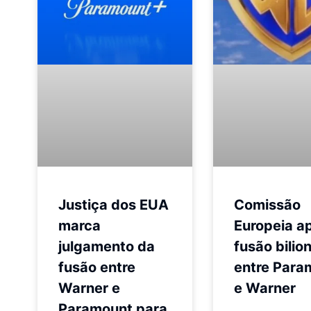
Justiça dos EUA
Comissão
marca
Europeia a
julgamento da
fusão bilio
fusão entre
entre Para
Warner e
e Warner
Paramount para