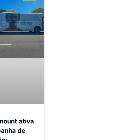
mount ativa
anha de
ão: