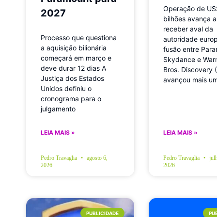
Operação de US
2027
bilhões avança 
receber aval da
Processo que questiona
autoridade europ
a aquisição bilionária
fusão entre Par
começará em março e
Skydance e War
deve durar 12 dias A
Bros. Discovery
Justiça dos Estados
avançou mais u
Unidos definiu o
cronograma para o
julgamento
LEIA MAIS »
LEIA MAIS »
Pedro Travaglia
agosto 6,
Pedro Travaglia
jul
2026
2026
PUBLICIDADE
PU