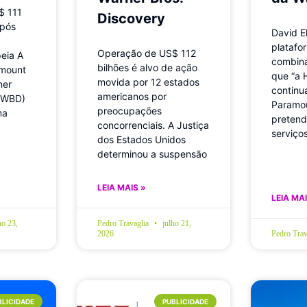
$ 111
Discovery
após
David El
platafo
Operação de US$ 112
eia A
combina
bilhões é alvo de ação
amount
que “a
movida por 12 estados
ner
continu
americanos por
 (WBD)
Paramou
preocupações
ma
pretend
concorrenciais. A Justiça
serviç
dos Estados Unidos
determinou a suspensão
LEIA MAIS »
LEIA MAI
ho 23,
Pedro Travaglia
julho 21,
2026
Pedro Trav
BLICIDADE
PUBLICIDADE