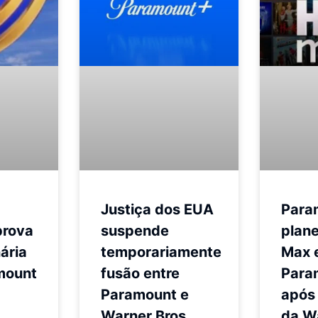
Justiça dos EUA
Para
prova
suspende
plane
nária
temporariamente
Max 
mount
fusão entre
Para
Paramount e
após
Warner Bros.
da W