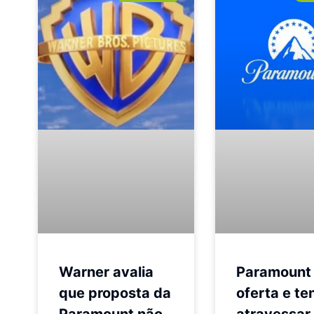
Warner avalia
Paramount 
que proposta da
oferta e te
Paramount não
atravessar