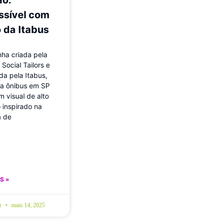
ssível com
 da Itabus
a criada pela
Social Tailors e
da pela Itabus,
a ônibus em SP
m visual de alto
 inspirado na
a de
S »
br
maio 14, 2025