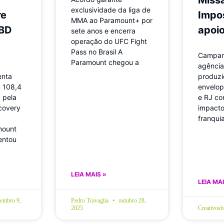
exclusividade da liga de
re
Impo
MMA ao Paramount+ por
WBD
apoio
sete anos e encerra
operação do UFC Fight
Pass no Brasil A
Campanh
Paramount chegou a
agência 
enta
produzi
 108,4
envelop
a pela
e RJ co
covery
impacto
franqui
mount
entou
LEIA MAIS »
LEIA MAI
embro 9,
Pedro Travaglia
outubro 28,
2025
Creativos