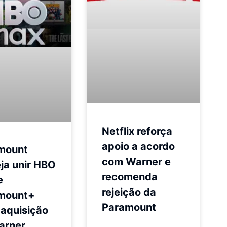
Netflix reforça
apoio a acordo
mount
com Warner e
ja unir HBO
recomenda
e
rejeição da
mount+
Paramount
 aquisição
arner