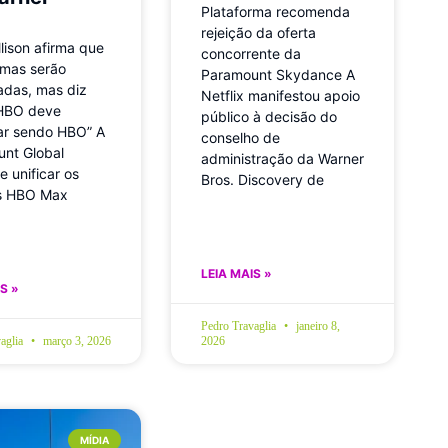
Plataforma recomenda
rejeição da oferta
lison afirma que
concorrente da
rmas serão
Paramount Skydance A
das, mas diz
Netflix manifestou apoio
 HBO deve
público à decisão do
ar sendo HBO” A
conselho de
nt Global
administração da Warner
e unificar os
Bros. Discovery de
os HBO Max
LEIA MAIS »
S »
Pedro Travaglia
janeiro 8,
aglia
março 3, 2026
2026
MÍDIA