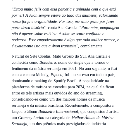
“
Estou muito feliz com essa parceria e animada com o que está
por vir! A Avon sempre esteve ao lado das mulheres, valorizando
nossa força e originalidade. Por isso, me sinto grata por fazer
parte dessa história
“, conta Ana Castela. “
Para mim, maquiagem
não é apenas sobre estética, é sobre se sentir confiante e
poderosa. Esse empoderamento é algo que toda mulher merece, e
é exatamente isso que a Avon transmite
“, complementa.
Natural de Sete Quedas, Mato Grosso do Sul, Ana Castela é
conhecida como
Boiadeira
, nome do single que a tornou o
fenômeno da música sertaneja em 2021. No ano seguinte, o feat
com a cantora Melody,
Pipoco
, foi um sucesso em todo o país,
dominando o ranking do Spotify Brasil. A popularidade na
plataforma de música se estendeu para 2024, na qual ela ficou
entre os três artistas mais ouvidos do ano do streaming,
consolidando-se como um dos maiores nomes da música
sertaneja e da música brasileira. Recentemente, a compositora
lançou o álbum
Boiadeira Internacional
, que conquistou à artista
um
Grammy Latino
na categoria de
Melhor Álbum de Música
Sertaneja
, um dos prêmios mais prestigiados da indústria.