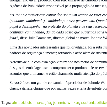
energia renovável, produção com zero emissão de carbono e todas
Agência de Publicidade responsável pela propagação da men
“A Johnnie Walker está construída sobre um legado de fazer esc
(continue caminhando) é moldado por esse pensamento. Quando
papel a desempenhar na proteção do planeta e de seus recursos
continuar caminhando, dando cada passo que pudermos para re
feita”
, disse Julie Bramham, diretora global da marca Johnnie Wa
Uma das novidades interessantes que foi divulgada, foi a substitu
padrões de segurança alimentar, tornando a ação além de sustent
Acredita-se que com essa ação viralizando nos meios de comuni
designs de embalagem sem comprometer o produto nele reservado
assuntos que ultimamente estão chamando muita atenção do públ
Se você fosse um grande consumidor/apreciador de Johnnie Walker,
clássica garrafa chique que por muitas vezes é feita de enfeite
Tags:
almapbbdo
,
inovação
,
johnnie walker
,
sustentabilid