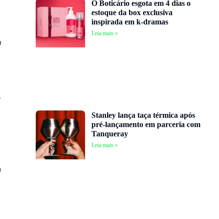
O Boticário esgota em 4 dias o
estoque da box exclusiva
inspirada em k-dramas
Leia mais »
m
s
Stanley lança taça térmica após
pré-lançamento em parceria com
Tanqueray
Leia mais »
a