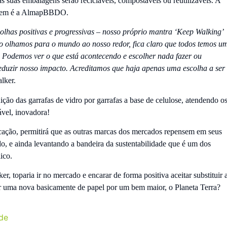
 suas embalagens serão recicláveis, compostáveis ou reutilizáveis. A
sagem é a AlmapBBDO.
olhas positivas e progressivas – nosso próprio mantra ‘Keep Walking’
 olhamos para o mundo ao nosso redor, fica claro que todos temos u
. Podemos ver o que está acontecendo e escolher nada fazer ou
duzir nosso impacto. Acreditamos que haja apenas uma escolha a ser
lker.
ição das garrafas de vidro por garrafas a base de celulose, atendendo o
ável, inovadora!
cação, permitirá que as outras marcas dos mercados repensem em seus
, e ainda levantando a bandeira da sustentabilidade que é um dos
ico.
 toparia ir no mercado e encarar de forma positiva aceitar substituir 
 por uma nova basicamente de papel por um bem maior, o Planeta Terra?
ade