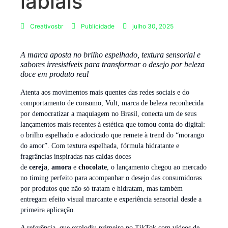
labiais
Creativosbr
Publicidade
julho 30, 2025
A marca aposta no brilho espelhado, textura sensorial e
sabores irresistíveis para transformar o desejo por beleza
doce em produto real
Atenta aos movimentos mais quentes das redes sociais e do
comportamento de consumo, Vult, marca de beleza reconhecida
por democratizar a maquiagem no Brasil, conecta um de seus
lançamentos mais recentes à estética que tomou conta do digital:
o brilho espelhado e adocicado que remete à trend do “morango
do amor”. Com textura espelhada, fórmula hidratante e
fragrâncias inspiradas nas caldas doces
de
cereja
,
amora
e
chocolate
, o lançamento chegou ao mercado
no timing perfeito para acompanhar o desejo das consumidoras
por produtos que não só tratam e hidratam, mas também
entregam efeito visual marcante e experiência sensorial desde a
primeira aplicação.
A referência, que explodiu primeiro no TikTok com vídeos de