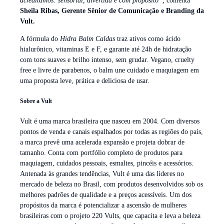
acreditamos: sensorial, divertida e com propósito”,
comenta
Sheila Ribas, Gerente Sênior de Comunicação e Branding da
Vult.
A fórmula do
Hidra Balm Caldas
traz ativos como ácido
hialurônico, vitaminas E e F, e garante até 24h de hidratação
com tons suaves e brilho intenso, sem grudar. Vegano, cruelty
free e livre de parabenos, o balm une cuidado e maquiagem em
uma proposta leve, prática e deliciosa de usar.
Sobre a Vult
Vult é uma marca brasileira que nasceu em 2004. Com diversos
pontos de venda e canais espalhados por todas as regiões do país,
a marca prevê uma acelerada expansão e projeta dobrar de
tamanho. Conta com portfólio completo de produtos para
maquiagem, cuidados pessoais, esmaltes, pincéis e acessórios.
Antenada às grandes tendências, Vult é uma das líderes no
mercado de beleza no Brasil, com produtos desenvolvidos sob os
melhores padrões de qualidade e a preços acessíveis. Um dos
propósitos da marca é potencializar a ascensão de mulheres
brasileiras com o projeto 220 Vults, que capacita e leva a beleza