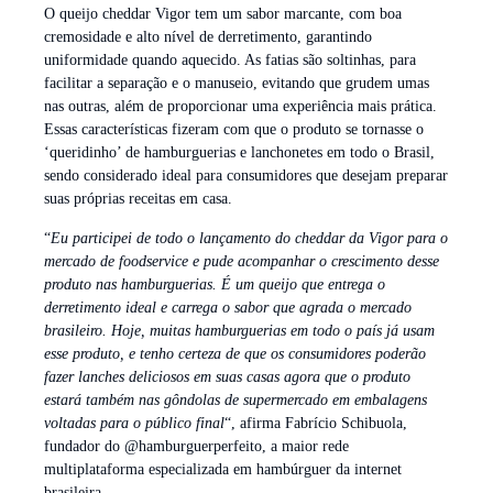
O queijo cheddar Vigor tem um sabor marcante, com boa
cremosidade e alto nível de derretimento, garantindo
uniformidade quando aquecido. As fatias são soltinhas, para
facilitar a separação e o manuseio, evitando que grudem umas
nas outras, além de proporcionar uma experiência mais prática.
Essas características fizeram com que o produto se tornasse o
‘queridinho’ de hamburguerias e lanchonetes em todo o Brasil,
sendo considerado ideal para consumidores que desejam preparar
suas próprias receitas em casa.
“
Eu participei de todo o lançamento do cheddar da Vigor para o
mercado de foodservice e pude acompanhar o crescimento desse
produto nas hamburguerias. É um queijo que entrega o
derretimento ideal e carrega o sabor que agrada o mercado
brasileiro. Hoje, muitas hamburguerias em todo o país já usam
esse produto, e tenho certeza de que os consumidores poderão
fazer lanches deliciosos em suas casas agora que o produto
estará também nas gôndolas de supermercado em embalagens
voltadas para o público final
“, afirma Fabrício Schibuola,
fundador do @hamburguerperfeito, a maior rede
multiplataforma especializada em hambúrguer da internet
brasileira.