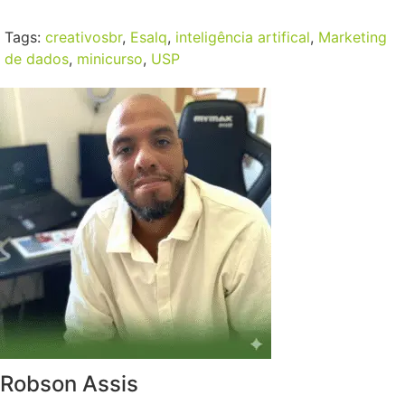
Tags:
creativosbr
,
Esalq
,
inteligência artifical
,
Marketing
de dados
,
minicurso
,
USP
Robson Assis