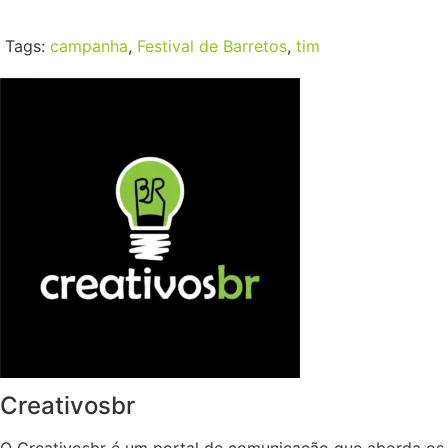
Tags:
campanha
,
Festival de Barretos
,
tim
Creativosbr