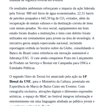
mundial de logística reversa em eventos.
Os resultados ambientais reforçaram o impacto da ação liderada
pela Terruá: 900 mil litros de água economizados, 22,51 barris
de petróleo poupados e 645,59 kg de CO₂ evitados, além da
recuperação de metais valiosos e da destinação correta de itens
com metais pesados. No eixo social, equipamentos em bom
estado foram doados a instituições e itens com defeito foram
utilizados em treinamentos para jovens na área de tecnologia. A
iniciativa gerou ampla repercussão nacional, incluindo
reportagem exibida no horário nobre da Globo, consolidando o
Banco do Brasil como referência em inovação sustentável e
liderança ESG. O case ainda conquistou Prata em Lançamento
de Produto ou Serviço e Bronze em Campanha para ONGs e
Entidades Públicas.
O segundo Ouro da Terruá foi anunciado pela ação na
14ª
Bienal da UNE
, para o Ministério da Cultura, premiada em
Experiência de Marca de Baixo Custo em Eventos. Com
cenografia exclusiva, ativações digitais e diferentes expressões
artísticas, o espaço do MinC no festival integrou informação e
entretenimento em uma linguagem alinhada ao público jovem e