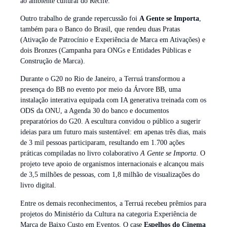
ao ambiente cultural do Recife.
Outro trabalho de grande repercussão foi
A Gente se Importa
,
também para o Banco do Brasil, que rendeu duas Pratas
(Ativação de Patrocínio e Experiência de Marca em Ativações) e
dois Bronzes (Campanha para ONGs e Entidades Públicas e
Construção de Marca).
Durante o G20 no Rio de Janeiro, a Terruá transformou a
presença do BB no evento por meio da Árvore BB, uma
instalação interativa equipada com IA generativa treinada com os
ODS da ONU, a Agenda 30 do banco e documentos
preparatórios do G20. A escultura convidou o público a sugerir
ideias para um futuro mais sustentável: em apenas três dias, mais
de 3 mil pessoas participaram, resultando em 1.700 ações
práticas compiladas no livro colaborativo
A Gente se Importa
. O
projeto teve apoio de organismos internacionais e alcançou mais
de 3,5 milhões de pessoas, com 1,8 milhão de visualizações do
livro digital.
Entre os demais reconhecimentos, a Terruá recebeu prêmios para
projetos do Ministério da Cultura na categoria Experiência de
Marca de Baixo Custo em Eventos. O case
Espelhos do Cinema