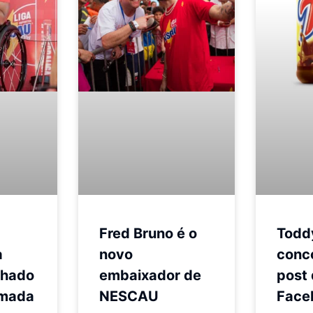
Fred Bruno é o
Todd
a
novo
conc
chado
embaixador de
post
rmada
NESCAU
Face