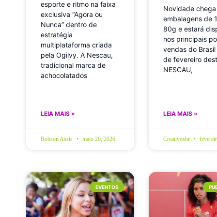
esporte e ritmo na faixa
Novidade chega
exclusiva “Agora ou
embalagens de 
Nunca” dentro de
80g e estará dis
estratégia
nos principais p
multiplataforma criada
vendas do Brasil 
pela Ogilvy. A Nescau,
de fevereiro des
tradicional marca de
NESCAU,
achocolatados
LEIA MAIS »
LEIA MAIS »
Robson Assis
maio 20, 2026
Creativosbr
feverei
EVENTOS
PU