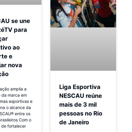
AU se une
zéTV para
çar
tivo ao
te e
jar nova
ção
Liga Esportiva
ação amplia a
NESCAU reúne
o da marca em
rmas esportivas e
mais de 3 mil
ona o alcance da
pessoas no Rio
SCAU® entre os
brasileiros Com o
de Janeiro
 de fortalecer