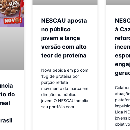
NESCAU aposta
NESC
no público
à Ca
jovem e lança
refor
versão com alto
incen
teor de proteína
espor
enga
Nova bebida em pó com
gera
15g de proteína por
porção reflete
uncia
Colabor
movimento da marca em
to do
atuaçã
direção ao público
platafo
jovem O NESCAU amplia
real
impulsi
seu portfólio com
Liga NE
jovens 
rasil
objetivo