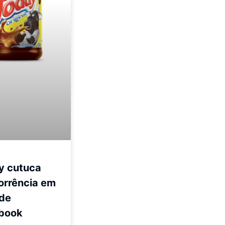
y cutuca
orrência em
 de
book