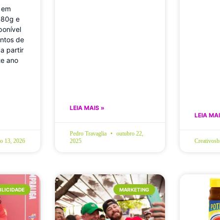
 em
180g e
ponível
ontos de
a partir
te ano
LEIA MAIS »
LEIA MAI
Pedro Travaglia
outubro 22,
ro 13, 2026
2025
Creativos
BLICIDADE
MARKETING