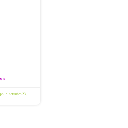
S »
spo
setembro 23,