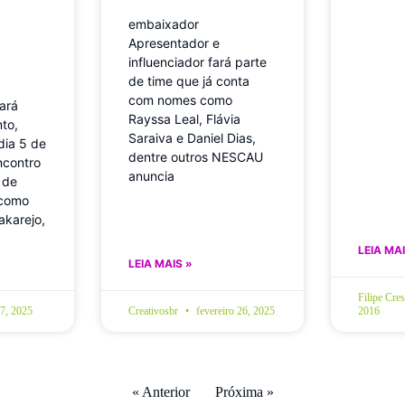
embaixador
Apresentador e
influenciador fará parte
de time que já conta
com nomes como
ará
Rayssa Leal, Flávia
to,
Saraiva e Daniel Dias,
dia 5 de
dentre outros NESCAU
ncontro
anuncia
 de
 como
akarejo,
LEIA MAI
LEIA MAIS »
Filipe Cre
7, 2025
Creativosbr
fevereiro 26, 2025
2016
« Anterior
Próxima »