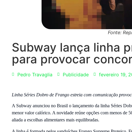
Fonte: Re
Subway lança linha p
para provocar conco
Pedro Travaglia
Publicidade
fevereiro 19, 
Linha Séries Dobro de Frango estreia com comunicação provo
A Subway anunciou no Brasil o lançamento da linha Séries Dobr
menor valor calórico. A novidade reúne opções com menos de 50
aliada a escolhas alimentares mais equilibradas.
A linha é formada pelos sanduíches Frango Supreme Proteico, F