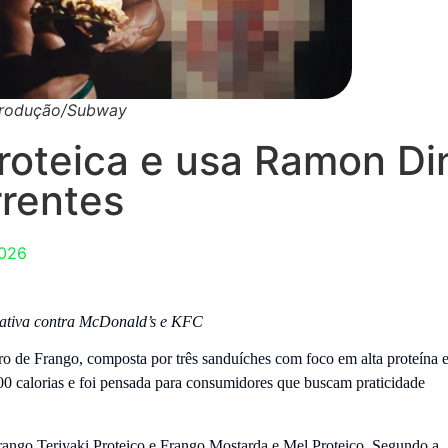
produção/Subway
roteica e usa Ramon Di
rrentes
2026
cativa contra McDonald’s e KFC
o de Frango, composta por três sanduíches com foco em alta proteína 
0 calorias e foi pensada para consumidores que buscam praticidade
rango Teriyaki Proteico e Frango Mostarda e Mel Proteico. Segundo a