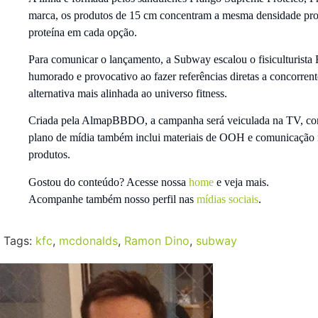
marca, os produtos de 15 cm concentram a mesma densidade pro
proteína em cada opção.
Para comunicar o lançamento, a Subway escalou o fisiculturist
humorado e provocativo ao fazer referências diretas a concor
alternativa mais alinhada ao universo fitness.
Criada pela AlmapBBDO, a campanha será veiculada na TV, com 
plano de mídia também inclui materiais de OOH e comunicação no
produtos.
Gostou do conteúdo? Acesse nossa
home
e veja mais.
Acompanhe também nosso perfil nas
mídias sociais
.
Tags:
kfc
,
mcdonalds
,
Ramon Dino
,
subway