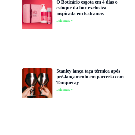
O Boticário esgota em 4 dias o
estoque da box exclusiva
inspirada em k-dramas
Leia mais »
O
s
Stanley lança taça térmica após
pré-lançamento em parceria com
Tanqueray
Leia mais »