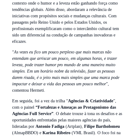
contexto onde o humor e a leveza estão ganhando força como
tendências globais. Além disso, abordaram a relevância de
iniciativas com propósitos sociais e mudanças culturais. Com
passagens pelo Reino Unido e pelos Estados Unidos, os
profissionais exemplificaram como o intercâmbio cultural tem
sido um diferencial na condução de campanhas inovadoras e
eficazes.
“
As vezes eu fico um pouco perplexo que mais marcas não
entendam que arriscar um pouco, em algumas horas, e trazer
leveza, pode trazer humor pro mundo de uma maneira muito
simples. Em um horário nobre da televisão, fazer as pessoas
darem risada, é o jeito mais mais simples que uma marca pode
impactar e deixar a vida das pessoas um pouco melhor
”,
comentou Hermeti.
Em seguida, foi a vez da trilha “
Agências & Criatividade
”,
com o painel
“Fortalezas e Ameaças ao Protagonismo das
Agências Full Service”
. O debate trouxe à tona os desafios e as
oportunidades enfrentadas pelas maiores agências do país,
lideradas por
Antonio Fadiga
(Artplan),
Filipe Bartholomeu
(AlmapBBDO) e
Karina Ribeiro
(VML Brasil). O foco foi na