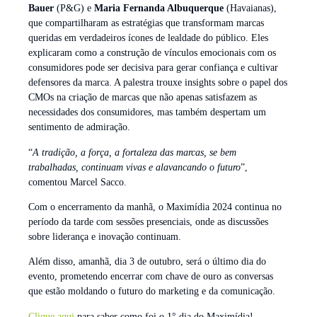
Bauer
(P&G) e
Maria Fernanda Albuquerque
(Havaianas),
que compartilharam as estratégias que transformam marcas
queridas em verdadeiros ícones de lealdade do público. Eles
explicaram como a construção de vínculos emocionais com os
consumidores pode ser decisiva para gerar confiança e cultivar
defensores da marca. A palestra trouxe insights sobre o papel dos
CMOs na criação de marcas que não apenas satisfazem as
necessidades dos consumidores, mas também despertam um
sentimento de admiração.
“
A tradição, a força, a fortaleza das marcas, se bem
trabalhadas, continuam vivas e alavancando o futuro
”,
comentou Marcel Sacco.
Com o encerramento da manhã, o Maximídia 2024 continua no
período da tarde com sessões presenciais, onde as discussões
sobre liderança e inovação continuam.
Além disso, amanhã, dia 3 de outubro, será o último dia do
evento, prometendo encerrar com chave de ouro as conversas
que estão moldando o futuro do marketing e da comunicação.
Clique aqui
para saber como foi o 1° dia do Maximídia!