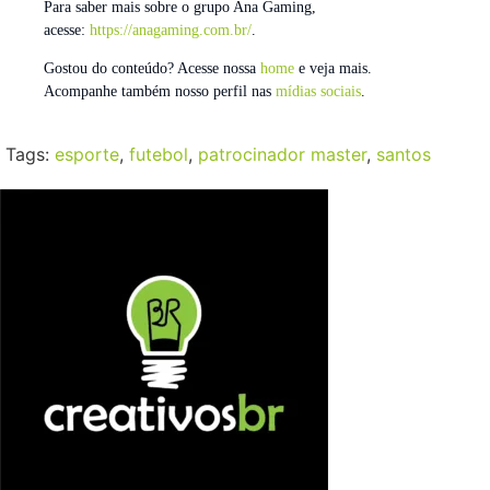
Para saber mais sobre o grupo Ana Gaming,
acesse:
https://anagaming.com.br/
.
Gostou do conteúdo? Acesse nossa
home
e veja mais.
Acompanhe também nosso perfil nas
mídias sociais
.
Tags:
esporte
,
futebol
,
patrocinador master
,
santos