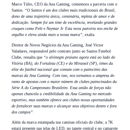
Marco Túlio, CEO da Ana Gaming, comemora a parceria com o
Santos.
“O Santos é um dos clubes mais tradicionais do Brasil,
dono de uma trajetória única, centenária, repleta de amor e de
dedicação. Sempre foi um time de excelência, revelando grandes
craques como Pelé e Neymar Jr. Esta nova parceria nos enche de
orgulho e eleva ainda mais a nossa marca”
, exalta.
Diretor de Novos Negócios da Ana Gaming, José Victor
Valadares, responsável pelo contrato junto ao Santos Futebol
Clube, ressalta que
“o alvinegro praiano agora está ao lado do
Vitória (BA), do Fortaleza (CE) e do Mirassol (SP), times da
elite do futebol nacional que contam com o patrocínio das
marcas da Ana Gaming. Com isso, nos tornamos a ampresa do
ramo de apostas com o maior número de clubes patrocinados da
Série A do Campeonato Brasileiro. Essa união de forças não
apenas chancela a credibilidade da Ana Gaming no mercado
esportivo, mas também oferece aos clubes novas oportunidades
de fortalecer suas marcas e alcançar seus objetivos dentro e fora
dos campos”
.
Além da marca estampada nas camisas oficiais do clube, a 7K
estará presente nas telas de LED, no tapete central e no camarote