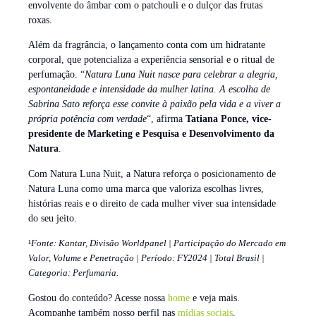
envolvente do âmbar com o patchouli e o dulçor das frutas
roxas.
Além da fragrância, o lançamento conta com um hidratante
corporal, que potencializa a experiência sensorial e o ritual de
perfumação. “
Natura Luna Nuit nasce para celebrar a alegria,
espontaneidade e intensidade da mulher latina. A escolha de
Sabrina Sato reforça esse convite à paixão pela vida e a viver a
própria potência com verdade
“, afirma
Tatiana Ponce, vice-
presidente de Marketing e Pesquisa e Desenvolvimento da
Natura
.
Com Natura Luna Nuit, a Natura reforça o posicionamento de
Natura Luna como uma marca que valoriza escolhas livres,
histórias reais e o direito de cada mulher viver sua intensidade
do seu jeito.
¹
Fonte: Kantar, Divisão Worldpanel | Participação do Mercado em
Valor, Volume e Penetração | Período: FY2024 | Total Brasil |
Categoria: Perfumaria.
Gostou do conteúdo? Acesse nossa
home
e veja mais.
Acompanhe também nosso perfil nas
mídias sociais
.