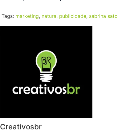
Tags:
marketing
,
natura
,
publicidade
,
sabrina sato
Creativosbr