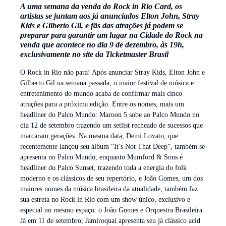
A uma semana da venda do Rock in Rio Card, os
artistas se juntam aos já anunciados Elton John, Stray
Kids e Gilberto Gil, e fãs das atrações já podem se
preparar para garantir um lugar na Cidade do Rock na
venda que acontece no dia 9 de dezembro, às 19h,
exclusivamente no site da Ticketmaster Brasil
O Rock in Rio não para! Após anunciar Stray Kids, Elton John e
Gilberto Gil na semana passada, o maior festival de música e
entretenimento do mundo acaba de confirmar mais cinco
atrações para a próxima edição. Entre os nomes, mais um
headliner do Palco Mundo: Maroon 5 sobe ao Palco Mundo no
dia 12 de setembro trazendo um setlist recheado de sucessos que
marcaram gerações. Na mesma data, Demi Lovato, que
recentemente lançou seu álbum “It’s Not That Deep”, também se
apresenta no Palco Mundo, enquanto Mumford & Sons
é
headliner do Palco Sunset, trazendo toda a energia do folk
moderno e os clássicos de seu repertório, e João Gomes, um dos
maiores nomes da música brasileira da atualidade, também faz
sua estreia no Rock in Rio com um show único, exclusivo e
especial no mesmo espaço: o João Gomes e Orquestra Brasileira.
Já em 11 de setembro, Jamiroquai apresenta seu já clássico acid