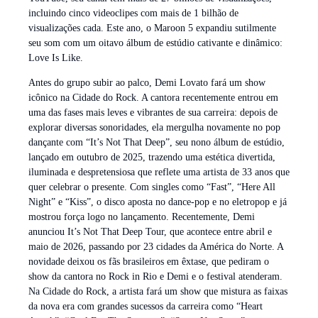
incluindo cinco videoclipes com mais de 1 bilhão de
visualizações cada. Este ano, o Maroon 5 expandiu sutilmente
seu som com um oitavo álbum de estúdio cativante e dinâmico:
Love Is Like.
Antes do grupo subir ao palco, Demi Lovato fará um show
icônico na Cidade do Rock. A cantora recentemente entrou em
uma das fases mais leves e vibrantes de sua carreira: depois de
explorar diversas sonoridades, ela mergulha novamente no pop
dançante com “It’s Not That Deep”, seu nono álbum de estúdio,
lançado em outubro de 2025, trazendo uma estética divertida,
iluminada e despretensiosa que reflete uma artista de 33 anos que
quer celebrar o presente. Com singles como “Fast”, “Here All
Night” e “Kiss”, o disco aposta no dance-pop e no eletropop e já
mostrou força logo no lançamento. Recentemente, Demi
anunciou It’s Not That Deep Tour, que acontece entre abril e
maio de 2026, passando por 23 cidades da América do Norte. A
novidade deixou os fãs brasileiros em êxtase, que pediram o
show da cantora no Rock in Rio e Demi e o festival atenderam.
Na Cidade do Rock, a artista fará um show que mistura as faixas
da nova era com grandes sucessos da carreira como “Heart