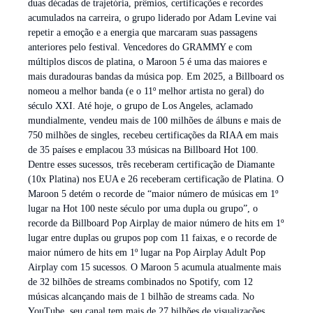
duas décadas de trajetória, prêmios, certificações e recordes
acumulados na carreira, o grupo liderado por Adam Levine vai
repetir a emoção e a energia que marcaram suas passagens
anteriores pelo festival. Vencedores do GRAMMY e com
múltiplos discos de platina, o Maroon 5 é uma das maiores e
mais duradouras bandas da música pop. Em 2025, a Billboard os
nomeou a melhor banda (e o 11º melhor artista no geral) do
século XXI. Até hoje, o grupo de Los Angeles, aclamado
mundialmente, vendeu mais de 100 milhões de álbuns e mais de
750 milhões de singles, recebeu certificações da RIAA em mais
de 35 países e emplacou 33 músicas na Billboard Hot 100.
Dentre esses sucessos, três receberam certificação de Diamante
(10x Platina) nos EUA e 26 receberam certificação de Platina. O
Maroon 5 detém o recorde de “maior número de músicas em 1º
lugar na Hot 100 neste século por uma dupla ou grupo”, o
recorde da Billboard Pop Airplay de maior número de hits em 1º
lugar entre duplas ou grupos pop com 11 faixas, e o recorde de
maior número de hits em 1º lugar na Pop Airplay Adult Pop
Airplay com 15 sucessos. O Maroon 5 acumula atualmente mais
de 32 bilhões de streams combinados no Spotify, com 12
músicas alcançando mais de 1 bilhão de streams cada. No
YouTube, seu canal tem mais de 27 bilhões de visualizações,