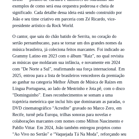
exemplos de como será essa orquestra poderosa e cheia de
significado. Cada detalhe dessa ideia está sendo construído por
João e seu time criativo em parceria com Zé Ricardo, vice-
presidente artístico da Rock World.
O cantor, que saiu do chão batido de Serrita, no coração do
sertão pernambucano, para se tornar um dos grandes nomes da
música brasileira, já coleciona feitos marcantes. Foi indicado ao
Grammy Latino em 2023 com o álbum “Raiz”, no qual revisita
as músicas que moldaram sua infância, e novamente em 2024
com “De Norte a Sul”, reafirmando sua força internacional. Em
2025, entrou para a lista de brasileiros vencedores da premiação
ao ganhar na categoria Melhor Álbum de Música de Raízes em
Língua Portuguesa, ao lado de Mestrinho e Jota.pê, com o disco
“Dominguinho”. Esses reconhecimentos se somam a uma
trajetória meteórica que inclui hits que dominaram as paradas, o
DVD cinematográfico “Acredite” gravado no Marco Zero, em
Recife, turnê pela Europa, trilhas sonoras para novelas e
colaborações marcantes com nomes como Milton Nascimento e
Pabllo Vittar. Em 2024, João também entregou projetos como
“Ao Vivo no Sertão” e “Vaquejada Tá Na Moda”, reforçando seu