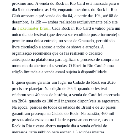
próximo ano. A venda do Rock in Rio Card está marcada para o
dia 9 de dezembro, às 19h, enquanto membros do Rock in Rio
Club acessam a pré-venda do dia 04, a partir das 19h, até 08 de
dezembro, às 19h — ambas realizadas exclusivamente pelo site
da
Ticketmaster Brasil
. Cada Rock in Rio Card é válido para um
único dia do festival (que deverá ser escolhido posteriormente) e
permite uma única entrada, no setor de Gramado, permitindo
livre circulação e acesso a todos os shows e atrações. A
organização recomenda que os fãs realizem o cadastro
antecipado na plataforma para agilizar o processo de compra no
momento da abertura das vendas. O Rock in Rio Card é uma
edição limitada e a venda estará sujeita à disponibilidade.
E quem quiser garantir um lugar na Cidade do Rock em 2026
precisa se planejar. Na edição de 2024, quando o festival
celebrou seus 40 anos de história, a venda do Card foi encerrada
em 2h04, quando os 180 mil ingressos disponíveis se esgotaram.
Na época, pessoas de todos os estados do Brasil e de 28 países
garantiram presença na Cidade do Rock. Na ocasião, 460 mil
pessoas ainda estavam na fila de espera ao encerrar e, caso o
Rock in Rio tivesse aberto naquele dia a venda oficial de
ingressos, teria público para encher 1,5 edições inteiras,