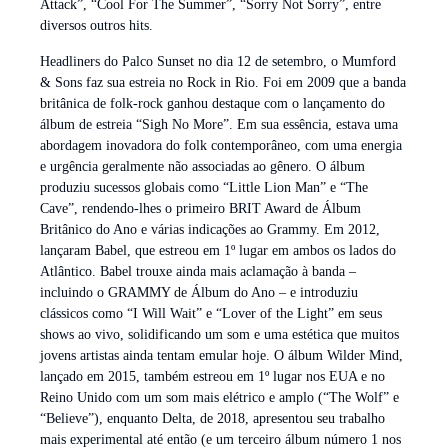
Attack”, “Cool For The Summer”, “Sorry Not Sorry”, entre
diversos outros hits.
Headliners do Palco Sunset no dia 12 de setembro, o Mumford
& Sons faz sua estreia no Rock in Rio. Foi em 2009 que a banda
britânica de folk-rock ganhou destaque com o lançamento do
álbum de estreia “Sigh No More”. Em sua essência, estava uma
abordagem inovadora do folk contemporâneo, com uma energia
e urgência geralmente não associadas ao gênero. O álbum
produziu sucessos globais como “Little Lion Man” e “The
Cave”, rendendo-lhes o primeiro BRIT Award de Álbum
Britânico do Ano e várias indicações ao Grammy. Em 2012,
lançaram Babel, que estreou em 1º lugar em ambos os lados do
Atlântico. Babel trouxe ainda mais aclamação à banda –
incluindo o GRAMMY de Álbum do Ano – e introduziu
clássicos como “I Will Wait” e “Lover of the Light” em seus
shows ao vivo, solidificando um som e uma estética que muitos
jovens artistas ainda tentam emular hoje. O álbum Wilder Mind,
lançado em 2015, também estreou em 1º lugar nos EUA e no
Reino Unido com um som mais elétrico e amplo (“The Wolf” e
“Believe”), enquanto Delta, de 2018, apresentou seu trabalho
mais experimental até então (e um terceiro álbum número 1 nos