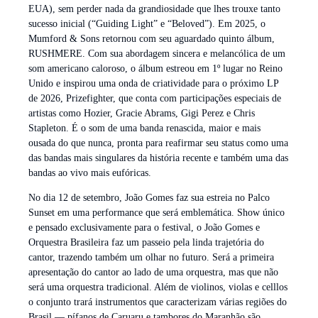
EUA), sem perder nada da grandiosidade que lhes trouxe tanto
sucesso inicial (“Guiding Light” e “Beloved”). Em 2025, o
Mumford & Sons retornou com seu aguardado quinto álbum,
RUSHMERE. Com sua abordagem sincera e melancólica de um
som americano caloroso, o álbum estreou em 1º lugar no Reino
Unido e inspirou uma onda de criatividade para o próximo LP
de 2026, Prizefighter, que conta com participações especiais de
artistas como Hozier, Gracie Abrams, Gigi Perez e Chris
Stapleton. É o som de uma banda renascida, maior e mais
ousada do que nunca, pronta para reafirmar seu status como uma
das bandas mais singulares da história recente e também uma das
bandas ao vivo mais eufóricas.
No dia 12 de setembro, João Gomes faz sua estreia no Palco
Sunset em uma performance que será emblemática. Show único
e pensado exclusivamente para o festival, o João Gomes e
Orquestra Brasileira faz um passeio pela linda trajetória do
cantor, trazendo também um olhar no futuro. Será a primeira
apresentação do cantor ao lado de uma orquestra, mas que não
será uma orquestra tradicional. Além de violinos, violas e celllos
o conjunto trará instrumentos que caracterizam várias regiões do
Brasil — pífanos de Caruaru e tambores do Maranhão são