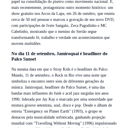
papel na consolidação do piseiro como movimento nacional. E,
mais recentemente, protagonizou outro momento histórico: um
show gratuito nos Arcos da Lapa, em 26 de outubro, que reuniu
cerca de 50 mil pessoas e marcou a gravação de seu novo DVD,
com participações de Ivete Sangalo, Zeca Pagodinho e MC
Cabelinho, mostrando que o menino do Sertão segue
transformando fé, trabalho e verdade em acontecimentos que
movem multidões.
No dia 11 de setembro, Jamiroquai é headliner do
Palco Sunset
Na mesma data em que o Stray Kids é o headliner do Palco
Mundo, 11 de setembro, o Rock in Rio vive uma noite que
simboliza o encontro entre sons de diferentes gerações da
música. Jamiroquai, headliner do Palco Sunset, é uma das
bandas mais influentes do funk e acid jazz surgidas nos anos
1990, liderada por Jay Kay e marcada por uma sonoridade que
mistura groove setentista, soul, disco e pop. Desde o álbum de
estreia “Emergency on Planet Earth” (1993), o grupo se
destacou pela musicalidade sofisticada, ganhando projeção
mundial com “Travelling Without Moving” (1996) impulsionado