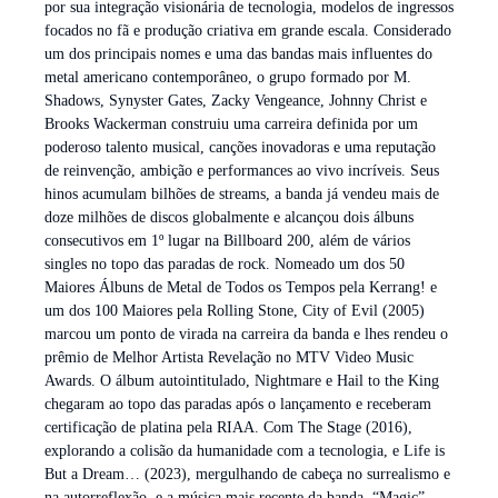
por sua integração visionária de tecnologia, modelos de ingressos
focados no fã e produção criativa em grande escala. Considerado
um dos principais nomes e uma das bandas mais influentes do
metal americano contemporâneo, o grupo formado por M.
Shadows, Synyster Gates, Zacky Vengeance, Johnny Christ e
Brooks Wackerman construiu uma carreira definida por um
poderoso talento musical, canções inovadoras e uma reputação
de reinvenção, ambição e performances ao vivo incríveis. Seus
hinos acumulam bilhões de streams, a banda já vendeu mais de
doze milhões de discos globalmente e alcançou dois álbuns
consecutivos em 1º lugar na Billboard 200, além de vários
singles no topo das paradas de rock. Nomeado um dos 50
Maiores Álbuns de Metal de Todos os Tempos pela Kerrang! e
um dos 100 Maiores pela Rolling Stone, City of Evil (2005)
marcou um ponto de virada na carreira da banda e lhes rendeu o
prêmio de Melhor Artista Revelação no MTV Video Music
Awards. O álbum autointitulado, Nightmare e Hail to the King
chegaram ao topo das paradas após o lançamento e receberam
certificação de platina pela RIAA. Com The Stage (2016),
explorando a colisão da humanidade com a tecnologia, e Life is
But a Dream… (2023), mergulhando de cabeça no surrealismo e
na autorreflexão, e a música mais recente da banda, “Magic”