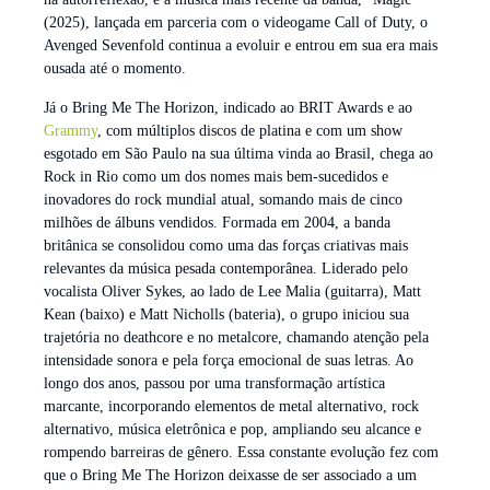
(2025), lançada em parceria com o videogame Call of Duty, o
Avenged Sevenfold continua a evoluir e entrou em sua era mais
ousada até o momento.
Já o Bring Me The Horizon, indicado ao BRIT Awards e ao
Grammy
, com múltiplos discos de platina e com um show
esgotado em São Paulo na sua última vinda ao Brasil, chega ao
Rock in Rio como um dos nomes mais bem-sucedidos e
inovadores do rock mundial atual, somando mais de cinco
milhões de álbuns vendidos. Formada em 2004, a banda
britânica se consolidou como uma das forças criativas mais
relevantes da música pesada contemporânea. Liderado pelo
vocalista Oliver Sykes, ao lado de Lee Malia (guitarra), Matt
Kean (baixo) e Matt Nicholls (bateria), o grupo iniciou sua
trajetória no deathcore e no metalcore, chamando atenção pela
intensidade sonora e pela força emocional de suas letras. Ao
longo dos anos, passou por uma transformação artística
marcante, incorporando elementos de metal alternativo, rock
alternativo, música eletrônica e pop, ampliando seu alcance e
rompendo barreiras de gênero. Essa constante evolução fez com
que o Bring Me The Horizon deixasse de ser associado a um