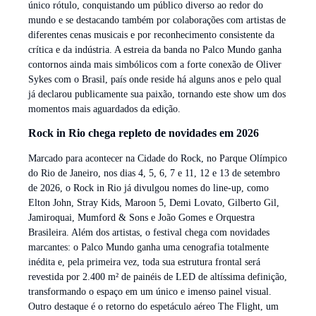
único rótulo, conquistando um público diverso ao redor do
mundo e se destacando também por colaborações com artistas de
diferentes cenas musicais e por reconhecimento consistente da
crítica e da indústria. A estreia da banda no Palco Mundo ganha
contornos ainda mais simbólicos com a forte conexão de Oliver
Sykes com o Brasil, país onde reside há alguns anos e pelo qual
já declarou publicamente sua paixão, tornando este show um dos
momentos mais aguardados da edição.
Rock in Rio chega repleto de novidades em 2026
Marcado para acontecer na Cidade do Rock, no Parque Olímpico
do Rio de Janeiro, nos dias 4, 5, 6, 7 e 11, 12 e 13 de setembro
de 2026, o Rock in Rio já divulgou nomes do line-up, como
Elton John, Stray Kids, Maroon 5, Demi Lovato, Gilberto Gil,
Jamiroquai, Mumford & Sons e João Gomes e Orquestra
Brasileira. Além dos artistas, o festival chega com novidades
marcantes: o Palco Mundo ganha uma cenografia totalmente
inédita e, pela primeira vez, toda sua estrutura frontal será
revestida por 2.400 m² de painéis de LED de altíssima definição,
transformando o espaço em um único e imenso painel visual.
Outro destaque é o retorno do espetáculo aéreo The Flight, um