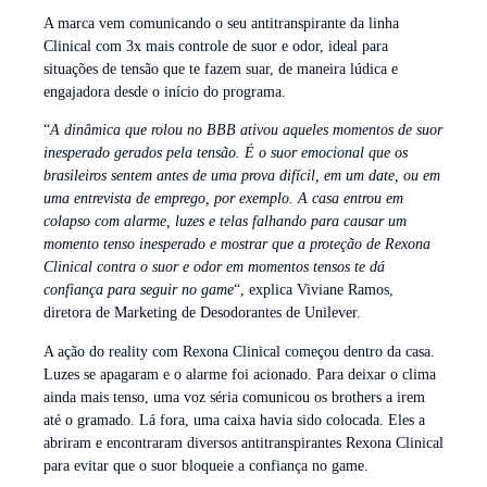
A marca vem comunicando o seu antitranspirante da linha
Clinical com 3x mais controle de suor e odor, ideal para
situações de tensão que te fazem suar, de maneira lúdica e
engajadora desde o início do programa.
“
A dinâmica que rolou no BBB ativou aqueles momentos de suor
inesperado gerados pela tensão. É o suor emocional que os
brasileiros sentem antes de uma prova difícil, em um date, ou em
uma entrevista de emprego, por exemplo. A casa entrou em
colapso com alarme, luzes e telas falhando para causar um
momento tenso inesperado e mostrar que a proteção de Rexona
Clinical contra o suor e odor em momentos tensos te dá
confiança para seguir no game
“, explica Viviane Ramos,
diretora de Marketing de Desodorantes de Unilever.
A ação do reality com Rexona Clinical começou dentro da casa.
Luzes se apagaram e o alarme foi acionado. Para deixar o clima
ainda mais tenso, uma voz séria comunicou os brothers a irem
até o gramado. Lá fora, uma caixa havia sido colocada. Eles a
abriram e encontraram diversos antitranspirantes Rexona Clinical
para evitar que o suor bloqueie a confiança no game.