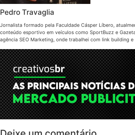
Pedro Travaglia
Jornalista formado pela Faculdade Cásper Líbero, atualme
conteúdo esportivo em veículos como SportBuzz e Gazeta 
agência SEO Marketing, onde trabalhei com link building e
Deixe um comentário