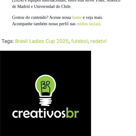
(2024) e equipes internacionais, entre elas River Plate, Atlético
de Madrid e Universidad do Chile.
Gostou do conteúdo? Acesse nossa
home
e veja mais.
Acompanhe também nosso perfil nas
mídias sociais
.
Tags:
Brasil Ladies Cup 2025
,
futebol
,
redetv!