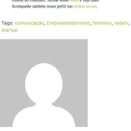
Gostou do conteúdo? Acesse nossa
home
e veja mais.
Acompanhe também nosso perfil nas
mídias sociais
.
Tags:
comunicação
,
Empreendedorismo
,
feminino
,
redetv
,
startup