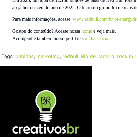
Em 2023, um total de 12.138 bilhões de latas de Red Bull for
ao já bem-sucedido ano de 2022. O lucro do grupo foi de mais de
Para mais informações, acesse:
www.redbull.com/br-pt/energydr
Gostou do conteúdo? Acesse nossa
home
e veja mais.
Acompanhe também nosso perfil nas
mídias sociais
.
Tags:
bebidas
,
marketing
,
redbull
,
Rio de Janeiro
,
rock in r