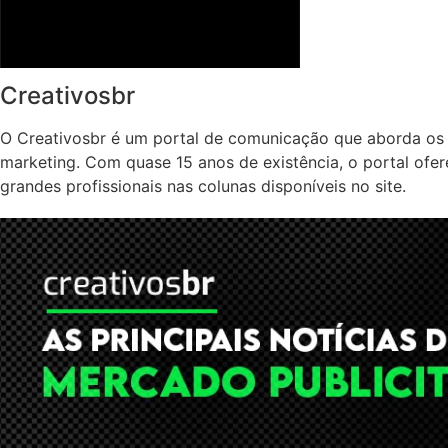
Creativosbr
O Creativosbr é um portal de comunicação que aborda os 
marketing. Com quase 15 anos de existência, o portal ofe
grandes profissionais nas colunas disponíveis no site.