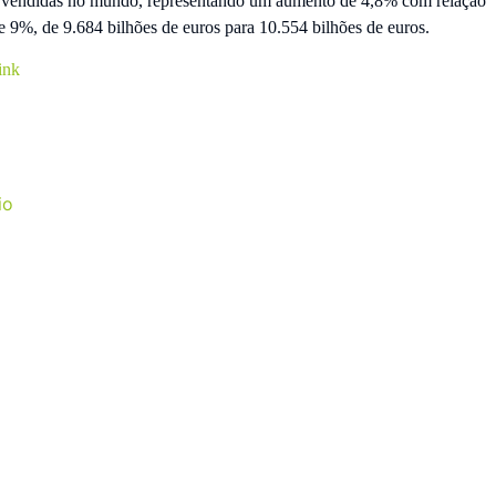
am vendidas no mundo, representando um aumento de 4,8% com relação
 9%, de 9.684 bilhões de euros para 10.554 bilhões de euros.
ink
io