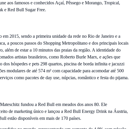
 une aos famosos e conhecidos Açaí, Pêssego e Morango, Tropical,
nk e Red Bull Sugar Free.
 em 2015, sendo a primeira unidade da rede no Rio de Janeiro e a
uca, a poucos passos do Shopping Metropolitano e dos principais locais
 além de estar a 10 minutos das praias da região. A identidade do
enomados artistas brasileiros, como Roberto Burle Marx, e ações que
dos hóspedes e pets 298 quartos, piscina de borda infinita e jacuzzi
salões modulares de até 574 m² com capacidade para acomodar até 500
erviços como pacotes de day use, núpcias, romântico e festa do pijama.
h Mateschitz fundou a Red Bull em meados dos anos 80. Ele
to de marketing único e lançou a Red Bull Energy Drink na Áustria,
Bull estão disponíveis em mais de 170 países.