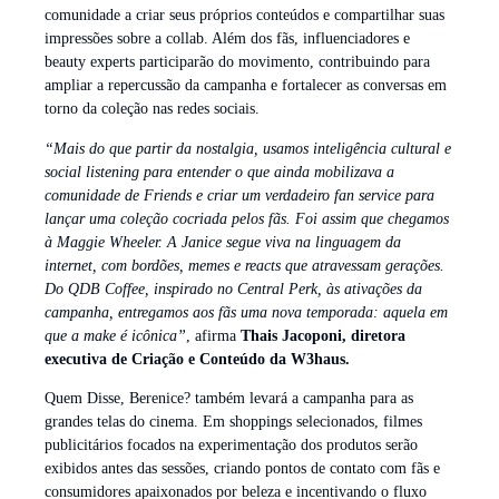
comunidade a criar seus próprios conteúdos e compartilhar suas
impressões sobre a collab. Além dos fãs, influenciadores e
beauty experts participarão do movimento, contribuindo para
ampliar a repercussão da campanha e fortalecer as conversas em
torno da coleção nas redes sociais.
“Mais do que partir da nostalgia, usamos inteligência cultural e
social listening para entender o que ainda mobilizava a
comunidade de Friends e criar um verdadeiro fan service para
lançar uma coleção cocriada pelos fãs. Foi assim que chegamos
à Maggie Wheeler. A Janice segue viva na linguagem da
internet, com bordões, memes e reacts que atravessam gerações.
Do QDB Coffee, inspirado no Central Perk, às ativações da
campanha, entregamos aos fãs uma nova temporada: aquela em
que a make é icônica”
, afirma
Thais Jacoponi, diretora
executiva de Criação e Conteúdo da W3haus.
Quem Disse, Berenice? também levará a campanha para as
grandes telas do cinema. Em shoppings selecionados, filmes
publicitários focados na experimentação dos produtos serão
exibidos antes das sessões, criando pontos de contato com fãs e
consumidores apaixonados por beleza e incentivando o fluxo