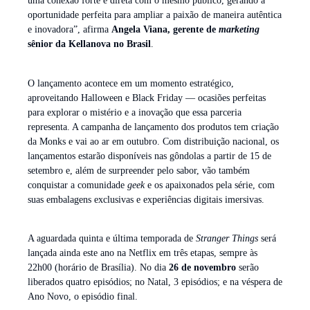
uma conexão forte e direta com o mesmo público, gerando a
oportunidade perfeita para ampliar a paixão de maneira autêntica
e inovadora”, afirma
Angela Viana, gerente de
marketing
sênior da Kellanova no Brasil
.
O lançamento acontece em um momento estratégico,
aproveitando Halloween e Black Friday — ocasiões perfeitas
para explorar o mistério e a inovação que essa parceria
representa. A campanha de lançamento dos produtos tem criação
da Monks e vai ao ar em outubro. Com distribuição nacional, os
lançamentos estarão disponíveis nas gôndolas a partir de 15 de
setembro e, além de surpreender pelo sabor, vão também
conquistar a comunidade
geek
e os apaixonados pela série, com
suas embalagens exclusivas e experiências digitais imersivas.
A aguardada quinta e última temporada de
Stranger Things
será
lançada ainda este ano na Netflix em três etapas, sempre às
22h00 (horário de Brasília). No dia
26 de novembro
serão
liberados quatro episódios; no Natal, 3 episódios; e na véspera de
Ano Novo, o episódio final.