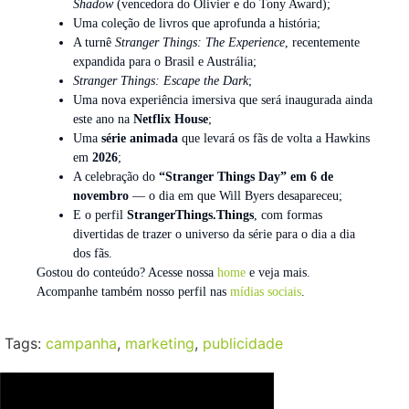
Shadow
(vencedora do Olivier e do Tony Award);
Uma coleção de livros que aprofunda a história;
A turnê
Stranger Things: The Experience
, recentemente
expandida para o Brasil e Austrália;
Stranger Things: Escape the Dark
;
Uma nova experiência imersiva que será inaugurada ainda
este ano na
Netflix House
;
Uma
série animada
que levará os fãs de volta a Hawkins
em
2026
;
A celebração do
“Stranger Things Day” em 6 de
novembro
— o dia em que Will Byers desapareceu;
E o perfil
StrangerThings.Things
, com formas
divertidas de trazer o universo da série para o dia a dia
dos fãs.
Gostou do conteúdo? Acesse nossa
home
e veja mais.
Acompanhe também nosso perfil nas
mídias sociais
.
Tags:
campanha
,
marketing
,
publicidade