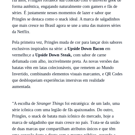
Há anos, Pringles fortalece sua conexão com o universo geek de
forma autêntica, engajando naturalmente com gamers e fãs de
séries. É justamente nesses momentos de lazer e sabor que
Pringles se destaca como o snack ideal. A marca de salgadinhos
que mais cresce no Brasil agora se une a uma das maiores séries
da Netflix.
Pela primeira vez, Pringles muda de cor para lançar dois sabores
exclusivos inspirados na série: a
Upside Down Bacon
em
vermelho;e a
Upside Down Steak,
com sabor de carne
defumada com alho, incrivelmente preta. As novas versões das
batatas vêm em latas colecionáveis, que remetem ao Mundo
Invertido, combinando elementos visuais marcantes, e QR Codes
que desbloqueiam experiências imersivas em realidade
aumentada.
“A escolha de
Stranger Things
foi estratégica: de um lado, uma
série icônica com uma legião de fãs apaixonados. Do outro,
Pringles, o snack de batata mais icônico do mercado, hoje a
marca de salgadinho que mais cresce no país. Trata-se da união
de duas marcas que compartilham atributos únicos e que têm