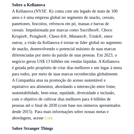
Sobre a Kellanova
A Kellanova (NYSE: K) conta com um legado de mais de 100
anos e é uma empresa global no segmento de snacks, cereais,
panettones, biscoitos, refrescos em pó, massas e barras de
cereais. Impulsionada por marcas como Sucrilhos®, Choco
Krispis®, Pringles®, Cheez-It®, Minueto®, Trink®, entre
outras, a visão da Kellanova é tornar-se líder global no segmento
de snacks, desenvolvendo o potencial máximo de suas marcas
diferenciadas por meio da paixão de suas pessoas. Em 2023, o
negócio gerou US$ 13 bilhões em vendas líquidas. A Kellanova
é guiada pelo propósito de criar dias melhores e um lugar à mesa
para todos, por meio de suas marcas reconhecidas globalmente.
A Companhia atua na promoção do acesso sustentável e
equitativo aos alimentos, abordando a intersecção entre fome,
sustentabilidade, bem-estar, equidade, diversidade e inclusão,
com o objetivo de cultivar dias melhores para 4 bilhões de
pessoas até o final de 2030 (com base nos números apresentados
desde 2015). Para mais informações sobre nossas metas e
abordagens, acesse
Link
.
Sobre Stranger Things