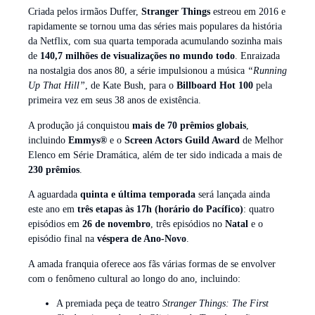
Criada pelos irmãos Duffer,
Stranger Things
estreou em 2016 e
rapidamente se tornou uma das séries mais populares da história
da Netflix, com sua quarta temporada acumulando sozinha mais
de
140,7 milhões de visualizações no mundo todo
. Enraizada
na nostalgia dos anos 80, a série impulsionou a música
“Running
Up That Hill”
, de Kate Bush, para o
Billboard Hot 100
pela
primeira vez em seus 38 anos de existência.
A produção já conquistou
mais de 70 prêmios globais
,
incluindo
Emmys®
e o
Screen Actors Guild Award
de Melhor
Elenco em Série Dramática, além de ter sido indicada a mais de
230 prêmios
.
A aguardada
quinta e última temporada
será lançada ainda
este ano em
três etapas às 17h (horário do Pacífico)
: quatro
episódios em
26 de novembro
, três episódios no
Natal
e o
episódio final na
véspera de Ano-Novo
.
A amada franquia oferece aos fãs várias formas de se envolver
com o fenômeno cultural ao longo do ano, incluindo:
A premiada peça de teatro
Stranger Things: The First