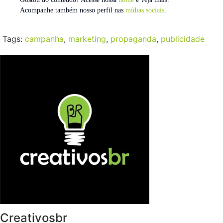
Acompanhe também nosso perfil nas
mídias sociais
.
Tags:
campanha
,
marketing
,
propaganda
,
publicidade
Creativosbr