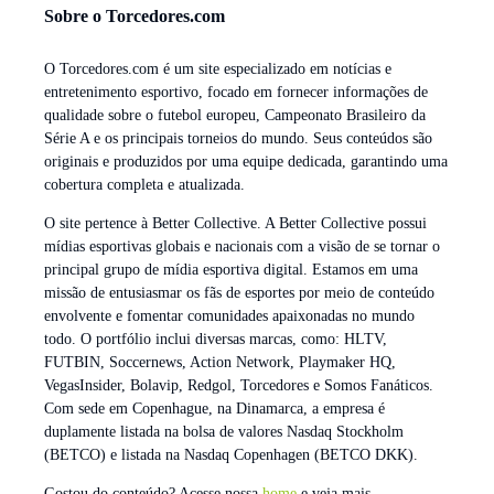
Sobre o Torcedores.com
O Torcedores.com é um site especializado em notícias e
entretenimento esportivo, focado em fornecer informações de
qualidade sobre o futebol europeu, Campeonato Brasileiro da
Série A e os principais torneios do mundo. Seus conteúdos são
originais e produzidos por uma equipe dedicada, garantindo uma
cobertura completa e atualizada.
O site pertence à Better Collective. A Better Collective possui
mídias esportivas globais e nacionais com a visão de se tornar o
principal grupo de mídia esportiva digital. Estamos em uma
missão de entusiasmar os fãs de esportes por meio de conteúdo
envolvente e fomentar comunidades apaixonadas no mundo
todo. O portfólio inclui diversas marcas, como: HLTV,
FUTBIN, Soccernews, Action Network, Playmaker HQ,
VegasInsider, Bolavip, Redgol, Torcedores e Somos Fanáticos.
Com sede em Copenhague, na Dinamarca, a empresa é
duplamente listada na bolsa de valores Nasdaq Stockholm
(BETCO) e listada na Nasdaq Copenhagen (BETCO DKK).
Gostou do conteúdo? Acesse nossa
home
e veja mais.