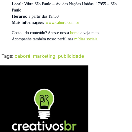
Local:
Vibra São Paulo – Av. das Nações Unidas, 17955 – São
Paulo
Horário:
a partir das 19h30
Mais informações:
www.cabore.com.br
Gostou do conteúdo? Acesse nossa
home
e veja mais.
Acompanhe também nosso perfil nas
mídias sociais
.
Tags:
caboré
,
marketing
,
publicidade