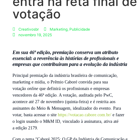
entra na reta final de
votação
Creativosbr
Marketing
,
Publicidade
novembro 19, 2025
Em sua 46ª edição, premiação conserva um atributo
essencial: a reverência às histórias de profissionais e
empresas que contribuíram para a evolução da indústria
Principal premiação da indústria brasileira de comunicação,
marketing e mídia, o Prêmio Caboré convida para sua
votação
online
que definirá os profissionais e empresas
vencedores da 46ª edição. A votação, auditada pelo PwC,
acontece até 27 de novembro (quinta-feira) e é restrita aos
assinantes do Meio & Mensagem, idealizador do evento. Para
votar, basta acessar o site
https://votacao.cabore.com.br/
e fazer
o login usando o M&M ID, vinculado à assinatura, ativa até
a edição 2179.
Com o tema “Caboré 2025: O GP da Indústria de Comunicação e