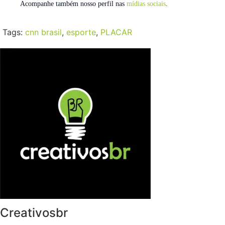
Acompanhe também nosso perfil nas
mídias sociais
.
Tags:
cnn brasil
,
esporte
,
PLACAR
Creativosbr