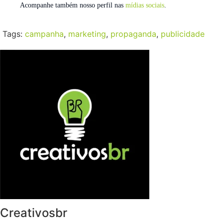
Acompanhe também nosso perfil nas
mídias sociais
.
Tags:
campanha
,
marketing
,
propaganda
,
publicidade
Creativosbr