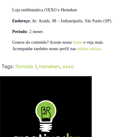
Loja emblemática OXXO e Heineken
Endereço:
Av. Aratãs, 98 – Indianópolis, São Paulo (SP).
Período:
2 meses
Gostou do conteúdo? Acesse nossa
home
e veja mais.
Acompanhe também nosso perfil nas
mídias sociais
.
Tags:
fórmula 1
,
heineken
,
oxxo