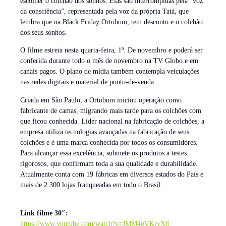
escolher o colchão dos sonhos. Elas são interrompidas pela “voz
da consciência”, representada pela voz da própria Tatá, que
lembra que na Black Friday Ortobom, tem desconto e o colchão
dos seus sonhos.
O filme estreia nesta quarta-feira, 1º. De novembro e poderá ser
conferida durante todo o mês de novembro na TV Globo e em
canais pagos. O plano de mídia também contempla veiculações
nas redes digitais e material de ponto-de-venda.
Criada em São Paulo, a Ortobom iniciou operação como
fabricante de camas, migrando mais tarde para os colchões com
que ficou conhecida. Líder nacional na fabricação de colchões, a
empresa utiliza tecnologias avançadas na fabricação de seus
colchões e é uma marca conhecida por todos os consumidores.
Para alcançar essa excelência, submete os produtos a testes
rigorosos, que confirmam toda a sua qualidade e durabilidade.
Atualmente conta com 19 fábricas em diversos estados do País e
mais de 2.300 lojas franqueadas em todo o Brasil.
Link filme 30″:
https://www.youtube.com/watch?v=JMM4gVKrvX8