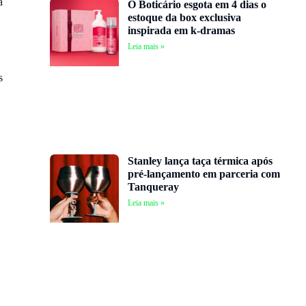
a
O Boticário esgota em 4 dias o
estoque da box exclusiva
inspirada em k-dramas
Leia mais »
s
Stanley lança taça térmica após
pré-lançamento em parceria com
Tanqueray
Leia mais »