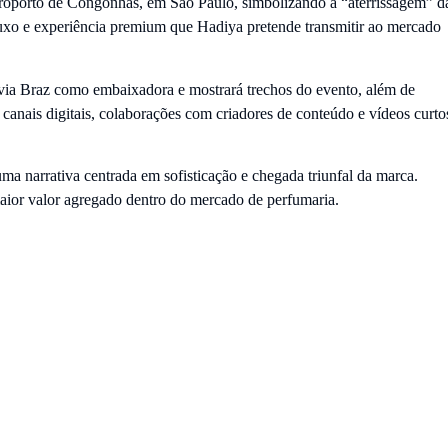
eroporto de Congonhas, em São Paulo, simbolizando a “aterrissagem” d
, luxo e experiência premium que Hadiya pretende transmitir ao mercado
ia Braz como embaixadora e mostrará trechos do evento, além de
canais digitais, colaborações com criadores de conteúdo e vídeos curto
ma narrativa centrada em sofisticação e chegada triunfal da marca.
ior valor agregado dentro do mercado de perfumaria.