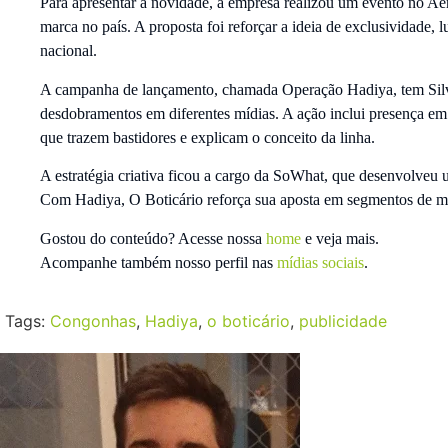
Para apresentar a novidade, a empresa realizou um evento no A
marca no país. A proposta foi reforçar a ideia de exclusividade
nacional.
A campanha de lançamento, chamada Operação Hadiya, tem Silv
desdobramentos em diferentes mídias. A ação inclui presença em 
que trazem bastidores e explicam o conceito da linha.
A estratégia criativa ficou a cargo da SoWhat, que desenvolveu u
Com Hadiya, O Boticário reforça sua aposta em segmentos de ma
Gostou do conteúdo? Acesse nossa
home
e veja mais.
Acompanhe também nosso perfil nas
mídias sociais
.
Tags:
Congonhas
,
Hadiya
,
o boticário
,
publicidade