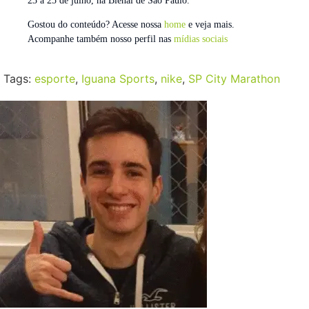
23 a 25 de julho, na Bienal de São Paulo.
Gostou do conteúdo? Acesse nossa
home
e veja mais.
Acompanhe também nosso perfil nas
mídias sociais
Tags:
esporte
,
Iguana Sports
,
nike
,
SP City Marathon