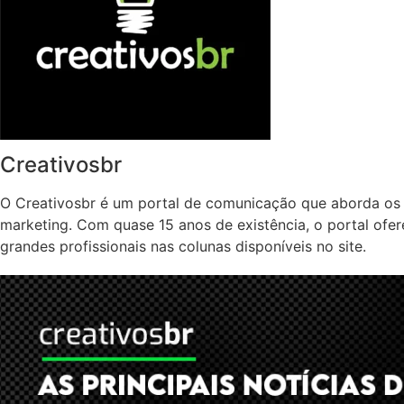
Creativosbr
O Creativosbr é um portal de comunicação que aborda os 
marketing. Com quase 15 anos de existência, o portal ofe
grandes profissionais nas colunas disponíveis no site.