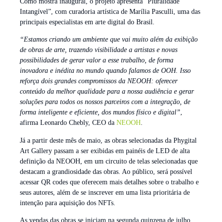
Como mostra inaugural, o projeto apresenta “Pluralidade
Intangível”, com curadoria artística de Marília Pasculli, uma das
principais especialistas em arte digital do Brasil.
“Estamos criando um ambiente que vai muito além da exibição
de obras de arte, trazendo visibilidade a artistas e novas
possibilidades de gerar valor a esse trabalho, de forma
inovadora e inédita no mundo quando falamos de OOH. Isso
reforça dois grandes compromissos da NEOOH: oferecer
conteúdo da melhor qualidade para a nossa audiência e gerar
soluções para todos os nossos parceiros com a integração, de
forma inteligente e eficiente, dos mundos físico e digital”
,
afirma Leonardo Chebly, CEO da
NEOOH
.
Já a partir deste mês de maio, as obras selecionadas da Phygital
Art Gallery passam a ser exibidas em painéis de LED de alta
definição da NEOOH, em um circuito de telas selecionadas que
destacam a grandiosidade das obras. Ao público, será possível
acessar QR codes que oferecem mais detalhes sobre o trabalho e
seus autores, além de se inscrever em uma lista prioritária de
intenção para aquisição dos NFTs.
As vendas das obras se iniciam na segunda quinzena de julho,