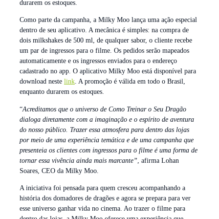
durarem os estoques.
Como parte da campanha, a Milky Moo lança uma ação especial
dentro de seu aplicativo. A mecânica é simples: na compra de
dois milkshakes de 500 ml, de qualquer sabor, o cliente recebe
um par de ingressos para o filme. Os pedidos serão mapeados
automaticamente e os ingressos enviados para o endereço
cadastrado no app. O aplicativo Milky Moo está disponível para
download neste
link
. A promoção é válida em todo o Brasil,
enquanto durarem os estoques.
“
Acreditamos que o universo de Como Treinar o Seu Dragão
dialoga diretamente com a imaginação e o espírito de aventura
do nosso público. Trazer essa atmosfera para dentro das lojas
por meio de uma experiência temática e de uma campanha que
presenteia os clientes com ingressos para o filme é uma forma de
tornar essa vivência ainda mais marcante”
, afirma Lohan
Soares, CEO da Milky Moo.
A iniciativa foi pensada para quem cresceu acompanhando a
história dos domadores de dragões e agora se prepara para ver
esse universo ganhar vida no cinema. Ao trazer o filme para
dentro das lojas, a Milky Moo oferece uma experiência que