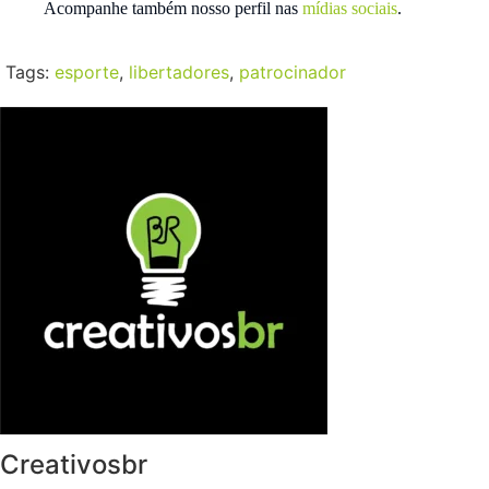
Acompanhe também nosso perfil nas
mídias sociais
.
Tags:
esporte
,
libertadores
,
patrocinador
Creativosbr