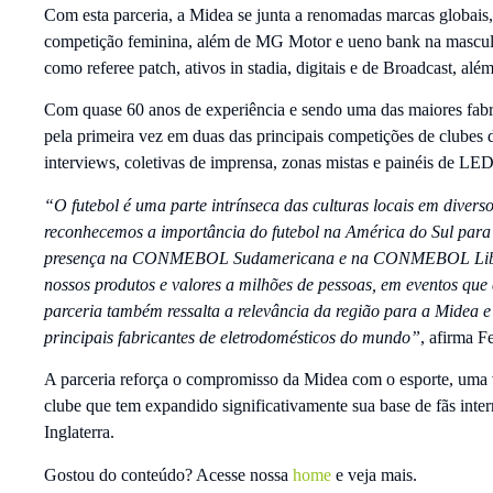
Com esta parceria, a Midea se junta a renomadas marcas glob
competição feminina, além de MG Motor e ueno bank na masculin
como referee patch, ativos in stadia, digitais e de Broadcast, al
Com quase 60 anos de experiência e sendo uma das maiores fabr
pela primeira vez em duas das principais competições de clubes 
interviews, coletivas de imprensa, zonas mistas e painéis de L
“O futebol é uma parte intrínseca das culturas locais em diver
reconhecemos a importância do futebol na América do Sul para 
presença na CONMEBOL Sudamericana e na CONMEBOL Libertad
nossos produtos e valores a milhões de pessoas, em eventos qu
parceria também ressalta a relevância da região para a Midea 
principais fabricantes de eletrodomésticos do mundo”
, afirma F
A parceria reforça o compromisso da Midea com o esporte, uma
clube que tem expandido significativamente sua base de fãs inter
Inglaterra.
Gostou do conteúdo? Acesse nossa
home
e veja mais.