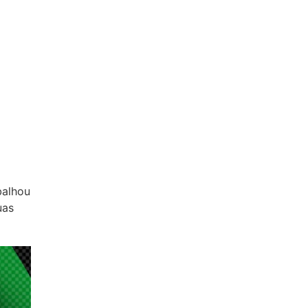
balhou
uas