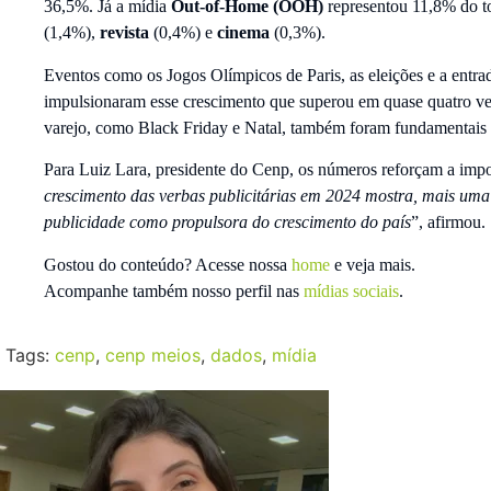
36,5%. Já a mídia
Out-of-Home (OOH)
representou 11,8% do to
(1,4%),
revista
(0,4%) e
cinema
(0,3%).
Eventos como os Jogos Olímpicos de Paris, as eleições e a entr
impulsionaram esse crescimento que superou em quase quatro vez
varejo, como Black Friday e Natal, também foram fundamentais 
Para Luiz Lara, presidente do Cenp, os números reforçam a impo
crescimento das verbas publicitárias em 2024 mostra, mais uma v
publicidade como propulsora do crescimento do país
”, afirmou.
Gostou do conteúdo? Acesse nossa
home
e veja mais.
Acompanhe também nosso perfil nas
mídias sociais
.
Tags:
cenp
,
cenp meios
,
dados
,
mídia