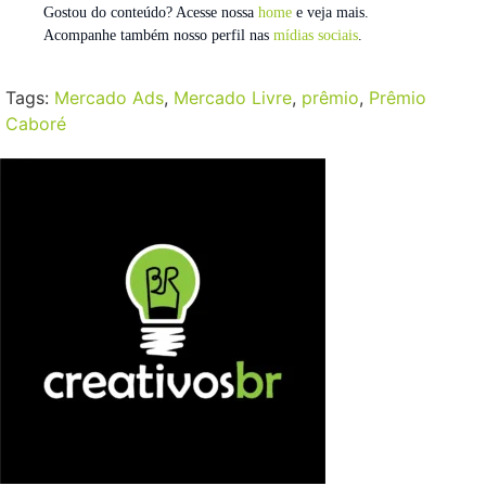
Gostou do conteúdo? Acesse nossa
home
e veja mais.
Acompanhe também nosso perfil nas
mídias sociais
.
Tags:
Mercado Ads
,
Mercado Livre
,
prêmio
,
Prêmio
Caboré