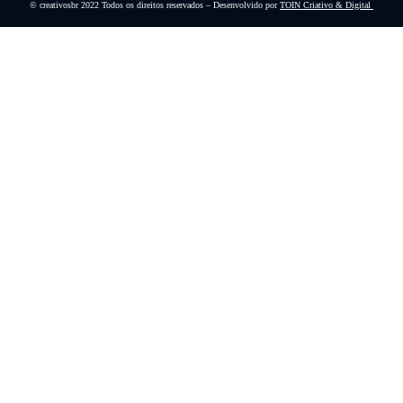
© creativosbr 2022 Todos os direitos reservados – Desenvolvido por
TOIN Criativo & Digital