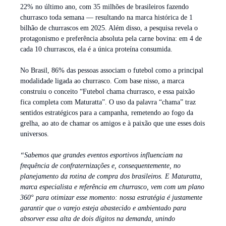
22% no último ano, com 35 milhões de brasileiros fazendo
churrasco toda semana — resultando na marca histórica de 1
bilhão de churrascos em 2025. Além disso, a pesquisa revela o
protagonismo e preferência absoluta pela carne bovina: em 4 de
cada 10 churrascos, ela é a única proteína consumida.
No Brasil, 86% das pessoas associam o futebol como a principal
modalidade ligada ao churrasco. Com base nisso, a marca
construiu o conceito “Futebol chama churrasco, e essa paixão
fica completa com Maturatta”. O uso da palavra “chama” traz
sentidos estratégicos para a campanha, remetendo ao fogo da
grelha, ao ato de chamar os amigos e à paixão que une esses dois
universos.
“Sabemos que grandes eventos esportivos influenciam na
frequência de confraternizações e, consequentemente, no
planejamento da rotina de compra dos brasileiros. E Maturatta,
marca especialista e referência em churrasco, vem com um plano
360° para otimizar esse momento: nossa estratégia é justamente
garantir que o varejo esteja abastecido e ambientado para
absorver essa alta de dois dígitos na demanda, unindo