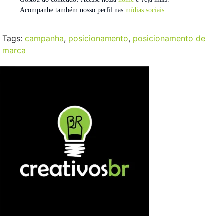
Acompanhe também nosso perfil nas
mídias sociais
.
Tags:
campanha
,
posicionamento
,
posicionamento de
marca