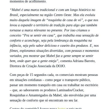
momentos de acolhimento.
“Mabel é uma marca tradicional e com um longo histórico no
Brasil, especialmente na região Centro Oeste. Mas ela evoluiu
muito daquela imagem de “rosquinha de casa de vó”, o que nos
levou a expandir o território de tradição para algo que também
tornasse a marca relevante no presente. Por isso criamos o
conceito “Pra se sentir em casa”, que trabalha essa sensação de
conforto e aconchego, seja pela lembrança da rosquinha na
infância, seja pelo sabor delicioso e caseiro dos produtos. E, nos
filmes, exploramos situações divertidas, com pessoas e momentos
variados, pra mostrar que Mabel faz a gente sempre se sentir
bem, onde quer que a gente esteja”
, comenta Adriana Barreto,
Diretora de Criação Associada da DOJO.
Com peças de 15 segundos cada, os comerciais mostram pessoas
em situações cotidianas – como pegar o transporte público,
passar um momento tranquilo em casa ou trabalhar no escritório
– que, ao saborearem os produtos Laminados/Cracker,
Rosquinhas e Amanteigados da Mabel, são envolvidas por uma
sensação de conforto que só encontram no seu lar.
Gostou do conteúdo? Acesse nossa
home
e veja mais.