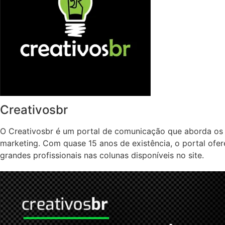
Creativosbr
O Creativosbr é um portal de comunicação que aborda os 
marketing. Com quase 15 anos de existência, o portal ofe
grandes profissionais nas colunas disponíveis no site.