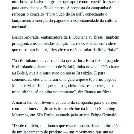
um show exclusivo do grupo, que apresentou repertório especial
para convidados e fãs da marca. A proposta da campanha é
reforçar o conceito “Puro Suco do Brasil”, conectando o
lançamento à energia do pagode e à espontaneidade da cultura
nacional.
Bianca Andrade, embaixadora da L’Occitane au Brésil, também
protagoniza os conteúdos da ação nas redes sociais, em vídeos
que misturam humor, lifestyle e a estética solar da linha Bafafá.
“Vocês tinham que ver o bafafá que a Boca Rosa fez no pagode.
Está rolando o lançamento de Bafafá, linha nova de L’Occitane
au Brésil, que é o puro suco do nosso Brasilzão. E para
comemorar, eles chamaram uma galera que é top 1 no pagode:
Menos é Mais. E eu que sou pagodeira raiz, estou chegando
tranquilinha, só de olho no ambiente”, diz Bianca no filme.
A marca também levou o conceito da campanha para o varejo,
com uma intervenção artística na vitrine da loja do Shopping
Morumbi, em São Paulo, assinada pelo artista Felipe Grimaldi.
“Desde o início, queríamos que essa campanha fosse muito além
de um lançamento de produto — um movimento que unisse