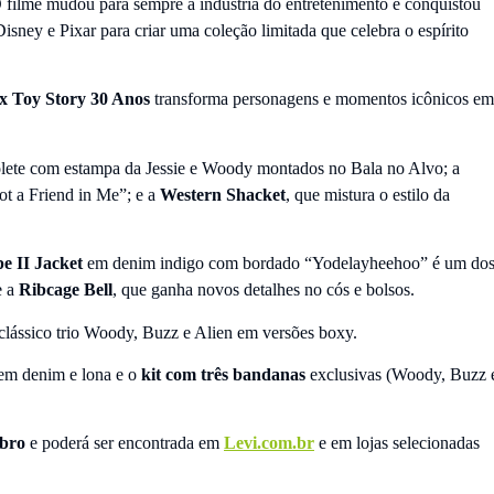
filme mudou para sempre a indústria do entretenimento e conquistou
isney e Pixar para criar uma coleção limitada que celebra o espírito
 x Toy Story 30 Anos
transforma personagens e momentos icônicos em
olete com estampa da Jessie e Woody montados no Bala no Alvo; a
t a Friend in Me”; e a
Western Shacket
, que mistura o estilo da
e II Jacket
em denim indigo com bordado “Yodelayheehoo” é um do
e a
Ribcage Bell
, que ganha novos detalhes no cós e bolsos.
lássico trio Woody, Buzz e Alien em versões boxy.
em denim e lona e o
kit com três bandanas
exclusivas (Woody, Buzz 
bro
e poderá ser encontrada em
Levi.com.br
e em lojas selecionadas