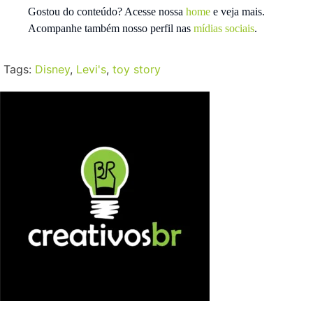
Gostou do conteúdo? Acesse nossa
home
e veja mais.
Acompanhe também nosso perfil nas
mídias sociais
.
Tags:
Disney
,
Levi's
,
toy story