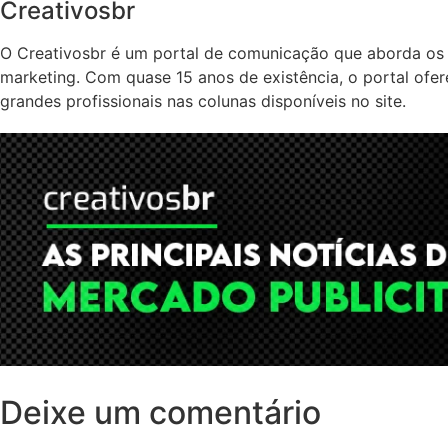
Creativosbr
O Creativosbr é um portal de comunicação que aborda os 
marketing. Com quase 15 anos de existência, o portal ofe
grandes profissionais nas colunas disponíveis no site.
Deixe um comentário