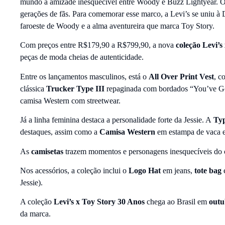
mundo a amizade inesquecível entre Woody e Buzz Lightyear. O 
gerações de fãs. Para comemorar esse marco, a Levi’s se uniu à D
faroeste de Woody e a alma aventureira que marca Toy Story.
Com preços entre R$179,90 a R$799,90, a nova
coleção Levi’s
peças de moda cheias de autenticidade.
Entre os lançamentos masculinos, está o
All Over Print Vest
, c
clássica
Trucker Type III
repaginada com bordados “You’ve Go
camisa Western com streetwear.
Já a linha feminina destaca a personalidade forte da Jessie. A
Typ
destaques, assim como a
Camisa Western
em estampa de vaca 
As
camisetas
trazem momentos e personagens inesquecíveis do c
Nos acessórios, a coleção inclui o
Logo Hat
em jeans,
tote bag
Jessie).
A coleção
Levi’s x Toy Story 30 Anos
chega ao Brasil em
outu
da marca.