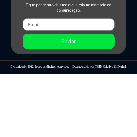
Fique por dentro de tudo o que rola no mercado de
comunicação.
Enviar
© creativosbr 2022 Todos os direitos reservados – Desenvolvido por
TOIN Criativo & Digital