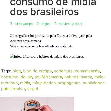
consumo de mídia
dos brasileiros
Filipe Crespo
Digital
outubro 19, 2015
O infográfico foi produzido pela Conecta e divulgado pela
AdNews nesta semana.
Vale a pena dar uma boa olhada no material.
Tags:
blog
,
blog do crespo
,
cobertura
,
comunicação
,
consumo
,
da
,
de
,
do
,
ferramenta
,
hábitos
,
marca
,
meio
,
mercado
,
mídia
,
mídia dados
,
propaganda
,
publicidade
,
público-alvo
,
target