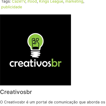
Tags:
CazéTV
,
ifood
,
Kings League
,
marketing
,
publicidade
Creativosbr
O Creativosbr é um portal de comunicação que aborda os