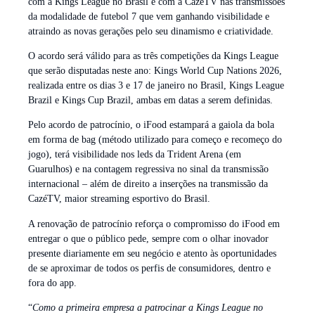
com a Kings League no Brasil e com a CazéTV nas transmissões
da modalidade de futebol 7 que vem ganhando visibilidade e
atraindo as novas gerações pelo seu dinamismo e criatividade.
O acordo será válido para as três competições da Kings League
que serão disputadas neste ano: Kings World Cup Nations 2026,
realizada entre os dias 3 e 17 de janeiro no Brasil, Kings League
Brazil e Kings Cup Brazil, ambas em datas a serem definidas.
Pelo acordo de patrocínio, o iFood estampará a gaiola da bola
em forma de bag (método utilizado para começo e recomeço do
jogo), terá visibilidade nos leds da Trident Arena (em
Guarulhos) e na contagem regressiva no sinal da transmissão
internacional – além de direito a inserções na transmissão da
CazéTV, maior streaming esportivo do Brasil.
A renovação de patrocínio reforça o compromisso do iFood em
entregar o que o público pede, sempre com o olhar inovador
presente diariamente em seu negócio e atento às oportunidades
de se aproximar de todos os perfis de consumidores, dentro e
fora do app.
“
Como a primeira empresa a patrocinar a Kings League no