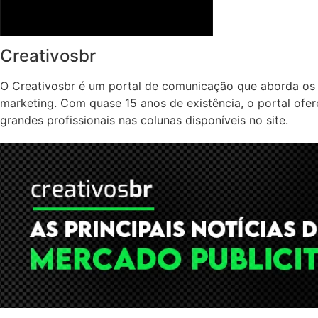
Creativosbr
O Creativosbr é um portal de comunicação que aborda os 
marketing. Com quase 15 anos de existência, o portal ofe
grandes profissionais nas colunas disponíveis no site.