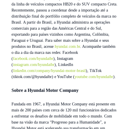
da linha de veículos compactos HB20 e do SUV compacto Creta.
Recentemente, passou a coordenar desde a importação até a
distribuição final do portfólio completo de veículos da marca no
Brasil. A partir do Brasil, a Hyundai administra as operações
comerciais para a região das Américas Central e do Sul,
exportando para países vizinhos como Argentina, Colômbia,
Paraguai e Uruguai. Para saber mais sobre a Hyundai e seus
produtos no Brasil, acesse
hyundai.com.br
. Acompanhe também
o dia a dia da marca nas redes: Facebook
(
facebook.com/hyundaibr
), Instagram
(
instagram.com/hyundaibr
), LinkedIn
(
linkedin.com/company/hyundai-motor-brasil
), TikTok
(tiktok.com/@hyundaibr) e YouTube (
youtube.com/hyundaibr
).
Sobre a Hyundai Motor Company
Fundada em 1967, a Hyundai Motor Company está presente em
mais de 200 países com cerca de 120 mil funcionários dedicados
a enfrentar os desafios de mobilidade em todo o mundo. Com
base na visão da marca “Progresso para a Humanidade”, a
Hyundai Motor está acelerando sua transformação em um