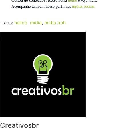
Gostou do conteúdo? Acesse nossa
home
e veja mais.
Acompanhe também nosso perfil nas
mídias sociais
.
Tags:
helloo
,
mídia
,
midia ooh
Creativosbr